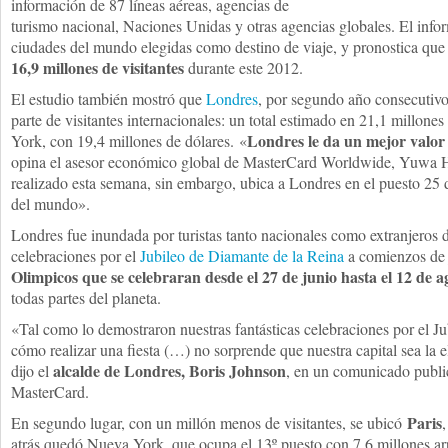
información de 87 líneas aéreas, agencias de
turismo nacional, Naciones Unidas y otras agencias globales. El inform
ciudades del mundo elegidas como destino de viaje, y pronostica que 
16,9 millones de visitantes
durante este 2012.
El estudio también mostró que
Londres
, por segundo año consecutivo,
parte de visitantes internacionales: un total estimado en 21,1 millon
Londres le da un mejor valor 
York, con 19,4 millones de dólares. «
opina el asesor económico global de MasterCard Worldwide, Yuwa
realizado esta semana, sin embargo, ubica a Londres en el puesto 25 d
del mundo».
Londres fue inundada por turistas tanto nacionales como extranjeros d
celebraciones por el
Jubileo de Diamante de la Reina
a comienzos de 
Olimpicos que se celebraran desde el 27 de junio hasta el 12 de a
todas partes del planeta.
«Tal como lo demostraron nuestras fantásticas celebraciones por el 
cómo realizar una fiesta (…) no sorprende que nuestra capital sea la el
alcalde de Londres, Boris Johnson
dijo el
, en un comunicado public
MasterCard.
Paris
En segundo lugar, con un millón menos de visitantes, se ubicó
atrás quedó Nueva York, que ocupa el 13º puesto con 7,6 millones ar