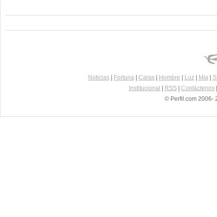
Noticias
|
Fortuna
|
Caras
|
Hombre
|
Luz
|
Mía
|
S
Institucional
|
RSS
|
Contáctenos
© Perfil.com 2006- 