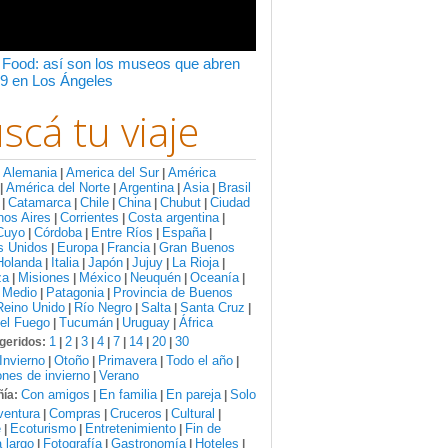
 Food: así son los museos que abren
9 en Los Ángeles
scá tu viaje
Alemania
America del Sur
América
:
|
|
América del Norte
Argentina
Asia
Brasil
|
|
|
|
Catamarca
Chile
China
Chubut
Ciudad
|
|
|
|
|
nos Aires
Corrientes
Costa argentina
|
|
|
Cuyo
Córdoba
Entre Ríos
España
|
|
|
|
s Unidos
Europa
Francia
Gran Buenos
|
|
|
Holanda
Italia
Japón
Jujuy
La Rioja
|
|
|
|
|
za
Misiones
México
Neuquén
Oceanía
|
|
|
|
|
 Medio
Patagonia
Provincia de Buenos
|
|
Reino Unido
Río Negro
Salta
Santa Cruz
|
|
|
|
del Fuego
Tucumán
Uruguay
África
|
|
|
1
2
3
4
7
14
20
30
geridos:
|
|
|
|
|
|
|
Invierno
Otoño
Primavera
Todo el año
|
|
|
|
nes de invierno
Verano
|
Con amigos
En familia
En pareja
Solo
ía:
|
|
|
ventura
Compras
Cruceros
Cultural
|
|
|
|
e
Ecoturismo
Entretenimiento
Fin de
|
|
|
 largo
Fotografía
Gastronomía
Hoteles
|
|
|
|