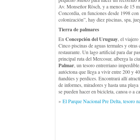
Av. Monseñor Rösch, y a menos de 15 min
Concordia, en funciones desde 1998 con 
colonización”, hay diez piscinas, spa, ju
Tierra de palmares
Concepción del Uruguay
En
, el viajer
Cinco piscinas de aguas termales y otras 
restaurante. Un lago artificial para dar p
principal ruta del Mercosur, alberga la c
Palmar
, un tesoro entrerriano imperdibl
autóctona que llega a vivir entre 200 y 4
ñandúes y perdices. Encontrará allí atract
de informes, miradores y hasta una playa 
se pueden hacer en bicicleta, canoa o a ca
»
El Parque Nacional Pre Delta, tesoro na