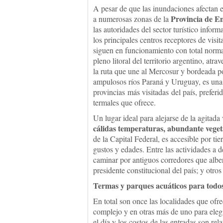
A pesar de que las inundaciones afectan e
Provincia de En
a numerosas zonas de la
las autoridades del sector turístico infor
los principales centros receptores de visit
siguen en funcionamiento con total norm
pleno litoral del territorio argentino, atra
la ruta que une al Mercosur y bordeada p
ampulosos ríos Paraná y Uruguay, es una 
provincias más visitadas del país, prefer
termales que ofrece.
Un lugar ideal para alejarse de la agitada
cálidas temperaturas, abundante veget
de la Capital Federal, es accesible por tie
gustos y edades. Entre las actividades a de
caminar por antiguos corredores que alber
presidente constitucional del país; y otr
Termas y parques acuáticos para todo
En total son once las localidades que ofre
complejo y en otras más de uno para elegi
el día y los costos de las entradas son re