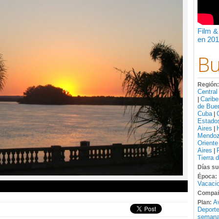
Film &
en 201
Bu
Región
Central
Caribe
|
de Bue
Cuba
|
Estado
Aires
|
Mendo
Oriente
Aires
|
Tierra 
Días su
Época:
Vacacio
Compañ
A
Plan:
Deport
semana