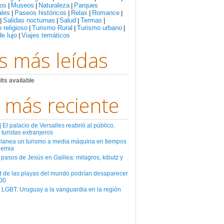
os
Museos
Naturaleza
Parques
|
|
|
ales
Paseos históricos
Relax
Romance
|
|
|
|
Salidas nocturnas
Salud
Termas
|
|
|
|
 religioso
Turismo Rural
Turismo urbano
|
|
|
de lujo
Viajes temáticos
|
s más leídas
lts available
 más reciente
El palacio de Versalles reabrió al público,
 turistas extranjeros
planea un turismo a media máquina en tiempos
demia
 pasos de Jesús en Galilea: milagros, kibutz y
d de las playas del mundo podrían desaparecer
00
 LGBT: Uruguay a la vanguardia en la región