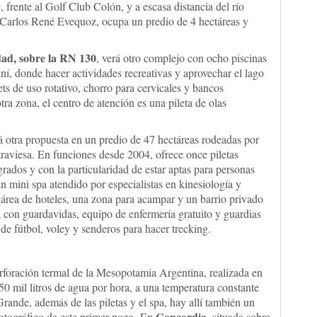
, frente al Golf Club Colón, y a escasa distancia del río
Carlos René Evequoz, ocupa un predio de 4 hectáreas y
udad, sobre la RN 130
, verá otro complejo con ocho piscinas
í, donde hacer actividades recreativas y aprovechar el lago
jets de uso rotativo, chorro para cervicales y bancos
ra zona, el centro de atención es una pileta de olas
ará otra propuesta en un predio de 47 hectáreas rodeadas por
raviesa. En funciones desde 2004, ofrece once piletas
rados y con la particularidad de estar aptas para personas
 mini spa atendido por especialistas en kinesiología y
n área de hoteles, una zona para acampar y un barrio privado
con guardavidas, equipo de enfermería gratuito y guardias
e fútbol, voley y senderos para hacer trecking.
rforación termal de la Mesopotamia Argentina, realizada en
 mil litros de agua por hora, a una temperatura constante
rande, además de las piletas y el spa, hay allí también un
Concordia
otográfico de este primer pozo. En
, situada sobre