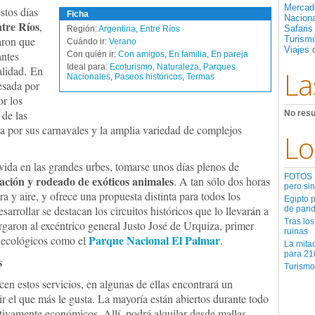
Mercad
stos días
Ficha
Nacion
tre Ríos
,
Safaris
Región:
Argentina
,
Entre Ríos
maron que
Turismo
Cuándo ir:
Verano
Viajes 
antes
Con quién ir:
Con amigos
,
En familia
,
En pareja
Ideal para:
Ecoturismo
,
Naturaleza
,
Parques
alidad. En
La
Nacionales
,
Paseos históricos
,
Termas
vesada por
or los
de las
No resu
ida por sus carnavales y la amplia variedad de complejos
Lo
 vida en las grandes urbes, tomarse unos días plenos de
FOTOS | 
ación y rodeado de exóticos animales
. A tan sólo dos horas
pero sin
rra y aire, y ofrece una propuesta distinta para todos los
Egipto 
sarrollar se destacan los circuitos históricos que lo llevarán a
de pan
Tras los
garon al excéntrico general Justo José de Urquiza, primer
ruinas
Parque Nacional El Palmar
os ecológicos como el
.
La mita
para 21
s
Turismo
cen estos servicios, en algunas de ellas encontrará un
r el que más le gusta. La mayoría están abiertos durante todo
lativamente económicos. Allí, podrá alquilar desde mallas