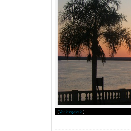
[
Ver fotogalería
]