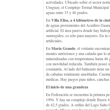
actividades. Ubicado sobre el sector norte
Uruguay, el Complejo Termal Municipal 
aguas entre 33 y 40 grados.
Villa Elisa, a 4 kilómetros de la ci
En
de aguas provenientes del Acuífero Guaran
artificial. El área pasiva donde hay hidro
sumergidos, es sólo para mayores. En la ot
artificiales.
María Grande
En
, el visitante encontr
montes autóctonos y una cañada que lo at
mineralizadas con temperaturas hasta 46 g
con movilidad reducida. También posee un
cosmiatría. Al lado del balneario tiene u
de cabañas totalmente amobladas. Cuenta 
médicas. Hay juegos para niños, canchas d
El inicio de una grandeza
En Federación se encuentra la primera pe
1994. Y hay un complejo donde fluyen 450
de 42,5 grados. A orillas del Lago Salto G
pequeño Museo para hacer un recorrido f