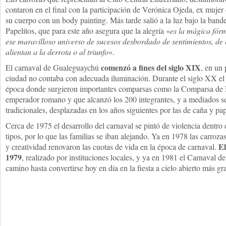
contaron en el final con la participación de Verónica Ojeda, ex muje
su cuerpo con un body painting. Más tarde salió a la luz bajo la ban
Papelitos, que para este año asegura que la alegría «
es la mágica fórmu
ese maravilloso universo de sucesos desbordado de sentimientos, de
alientan a la derrota o al triunfo
«.
comenzó a fines del siglo XIX
El carnaval de Gualeguaychú
, en un 
ciudad no contaba con adecuada iluminación. Durante el siglo XX el 
época donde surgieron importantes comparsas como la Comparsa de N
emperador romano y que alcanzó los 200 integrantes, y a mediados 
tradicionales, desplazadas en los años siguientes por las de caña y pap
Cerca de 1975 el desarrollo del carnaval se pintó de violencia dentro 
tipos, por lo que las familias se iban alejando. Ya en 1978 las carrozas
El
y creatividad renovaron las cuotas de vida en la época de carnaval.
1979
, realizado por instituciones locales, y ya en 1981 el Carnaval
camino hasta convertirse hoy en día en la fiesta a cielo abierto más gr