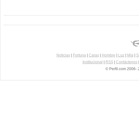
Noticias
|
Fortuna
|
Caras
|
Hombre
|
Luz
|
Mía
|
S
Institucional
|
RSS
|
Contáctenos
© Perfil.com 2006- 