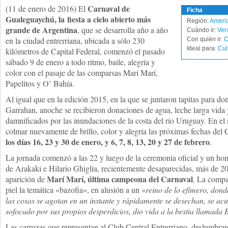
Carnaval de
(11 de enero de 2016) El
Ficha
Gualeguaychú, la fiesta a cielo abierto más
Región:
Americ
grande de Argentina
, que se desarrolla año a año
Cuándo ir:
Ver
en la ciudad entrerriana, ubicada a sólo 230
Con quién ir:
C
Ideal para:
Cul
kilómetros de Capital Federal, comenzó el pasado
sábado 9 de enero a todo ritmo, baile, alegría y
color con el pasaje de las comparsas Marí Marí,
Papelitos y O’ Bahía.
Al igual que en la edición 2015, en la que se juntaron tapitas para do
Garrahan, anoche se recibieron donaciones de agua, leche larga vida 
damnificados por las inundaciones de la costa del río Uruguay. En el
colmar nuevamente de brillo, color y alegría las próximas fechas del C
los días 16, 23 y 30 de enero, y 6, 7, 8, 13, 20 y 27 de febrero
.
La jornada comenzó a las 22 y luego de la ceremonia oficial y un h
de Arakaki e Hilario Ghiglia, recientemente desaparecidas, más de 20
Marí Marí, última campeona del Carnaval
aparición de
. La compa
piel la temática «bazofia», en alusión a un «
reino de lo efímero, dond
las cosas se agotan en un instante y rápidamente se desechan, se ac
sofocado por sus propios desperdicios, dio vida a la bestia llamad
Las carrozas que representan al Club Central Entrerriano, deslumbra