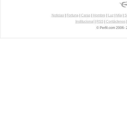
Noticias
|
Fortuna
|
Caras
|
Hombre
|
Luz
|
Mía
|
S
Institucional
|
RSS
|
Contáctenos
© Perfil.com 2006- 