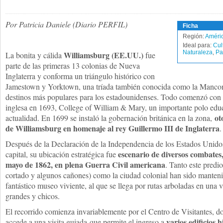
Por Patricia Daniele (Diario PERFIL)
Ficha
Región:
Améric
Ideal para:
Cul
Naturaleza
,
Pa
Williamsburg (EE.UU.)
La bonita y cálida
fue
parte de las primeras 13 colonias de Nueva
Inglaterra y conforma un triángulo histórico con
Jamestown y Yorktown, una tríada también conocida como la Mancom
destinos más populares para los estadounidenses. Todo comenzó con 
inglesa en 1693, College of William & Mary, un importante polo educ
ot
actualidad. En 1699 se instaló la gobernación británica en la zona,
de Williamsburg en homenaje al rey Guillermo III de Inglaterra
.
Después de la Declaración de la Independencia de los Estados Unidos
escenario de diversos combates,
capital, su ubicación estratégica fue
mayo de 1862, en plena Guerra Civil americana
. Tanto este predi
cortado y algunos cañones) como la ciudad colonial han sido manteni
fantástico museo viviente, al que se llega por rutas arboladas en una 
grandes y chicos.
El recorrido comienza invariablemente por el Centro de Visitantes, d
varios edificios h
accede a una visita guiada que permite el ingreso a