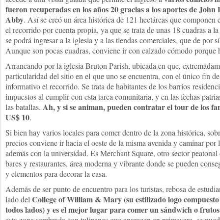
fueron recuperadas en los años 20 gracias a los aportes de John D
Abby
. Así se creó un área histórica de 121 hectáreas que componen 
el recorrido por cuenta propia, ya que se trata de unas 18 cuadras a la 
se podrá ingresar a la iglesia y a las tiendas comerciales, que de por s
Aunque son pocas cuadras, conviene ir con calzado cómodo porque 
Arrancando por la iglesia Bruton Parish, ubicada en que, extremadame
particularidad del sitio en el que uno se encuentra, con el único fin d
informativo el recorrido. Se trata de habitantes de los barrios residen
impuestos al cumplir con esta tarea comunitaria, y en las fechas patri
Ah, y si se animan, pueden contratar el tour de los 
las batallas.
US$ 10
.
Si bien hay varios locales para comer dentro de la zona histórica, sobr
precios conviene ir hacia el oeste de la misma avenida y caminar por 
además con la universidad. Es Merchant Square, otro sector peatonal
bares y restaurantes, área moderna y vibrante donde se pueden consegu
y elementos para decorar la casa.
Además de ser punto de encuentro para los turistas, rebosa de estudiant
College of William & Mary (su estilizado logo compuesto 
lado del
todos lados) y es el mejor lugar para comer un sándwich o fruto
esta zona sembrada con tulipanes que aparecen en primavera, se pue