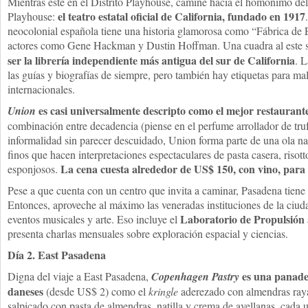
Mientras esté en el Distrito Playhouse, camine hacia el homónimo del
el teatro estatal oficial de California, fundado en 1917
Playhouse:
neocolonial española tiene una historia glamorosa como “Fábrica de Es
actores como Gene Hackman y Dustin Hoffman. Una cuadra al este 
ser la librería independiente más antigua del sur de California
. 
las guías y biografías de siempre, pero también hay etiquetas para ma
internacionales.
es casi universalmente descripto como el mejor restaurant
Union
combinación entre decadencia (piense en el perfume arrollador de tru
informalidad sin parecer descuidado, Union forma parte de una ola nac
finos que hacen interpretaciones espectaculares de pasta casera, risot
La cena cuesta alrededor de US$ 150, con vino, para
esponjosos.
Pese a que cuenta con un centro que invita a caminar, Pasadena tiene
Entonces, aproveche al máximo las veneradas instituciones de la ciud
Laboratorio de Propulsión
eventos musicales y arte. Eso incluye el
presenta charlas mensuales sobre exploración espacial y ciencias.
Día 2. East Pasadena
es una panader
Digna del viaje a East Pasadena,
Copenhagen Pastry
daneses
(desde US$ 2) como el
kringle
aderezado con almendras ray
salpicado con pasta de almendras, natilla y crema de avellanas, cada