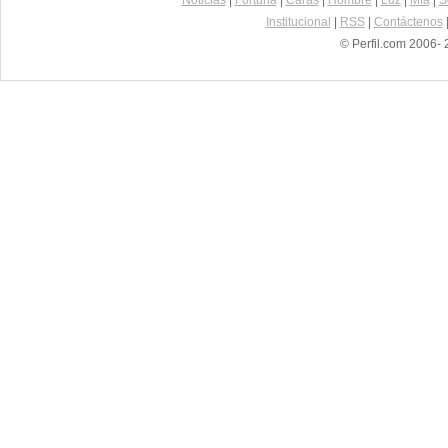
Noticias
|
Fortuna
|
Caras
|
Hombre
|
Luz
|
Mía
|
S
Institucional
|
RSS
|
Contáctenos
© Perfil.com 2006- 