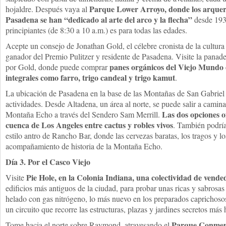
Parque Lower Arroyo, donde los arquero
hojaldre. Después vaya al
Pasadena se han “dedicado al arte del arco y la flecha”
desde 1935
principiantes (de 8:30 a 10 a.m.) es para todas las edades.
Acepte un consejo de Jonathan Gold, el célebre cronista de la cultura
ganador del Premio Pulitzer y residente de Pasadena. Visite la panad
panes orgánicos del Viejo Mundo 
por Gold, donde puede comprar
integrales como farro, trigo candeal y trigo kamut
.
La ubicación de Pasadena en la base de las Montañas de San Gabriel a
actividades. Desde Altadena, un área al norte, se puede salir a camin
Las dos opciones of
Montaña Echo a través del Sendero Sam Merrill.
cuenca de Los Angeles entre cactus y robles vivos
. También podría 
estilo antro de Rancho Bar, donde las cervezas baratas, los tragos y
acompañamiento de historia de la Montaña Echo.
Día 3. Por el Casco Viejo
Pie Hole, en la Colonia Indiana, una colectividad de vend
Visite
edificios más antiguos de la ciudad, para probar unas ricas y sabrosa
helado con gas nitrógeno, lo más nuevo en los preparados caprichoso
un circuito que recorre las estructuras, plazas y jardines secretos má
Parque Conmemo
Tome hacia el norte sobre Raymond, atravesando el