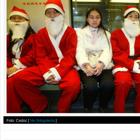
Foto: Cedoc
[
Ver fotogalería
]