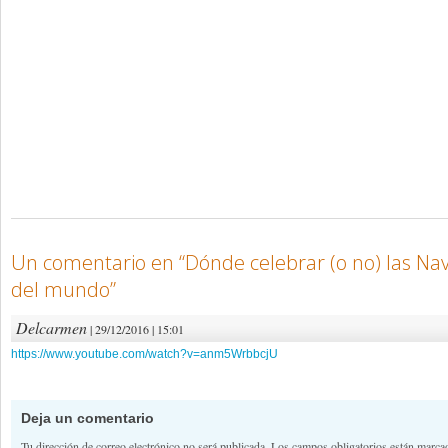
Un comentario en “
Dónde celebrar (o no) las Na
del mundo
”
Delcarmen
| 29/12/2016 | 15:01
https://www.youtube.com/watch?v=anm5WrbbcjU
Deja un comentario
Tu dirección de correo electrónico no será publicada.
Los campos obligatorios están marc