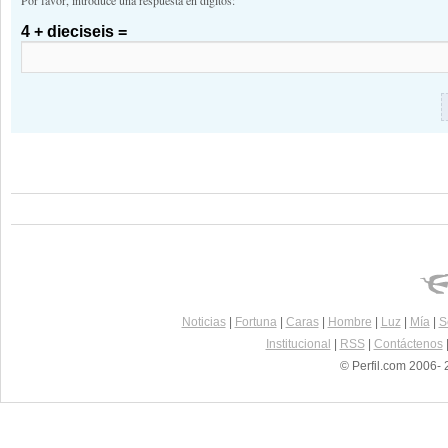
Por favor, introduce una respuesta en dígitos:
4 + dieciseis =
Noticias
|
Fortuna
|
Caras
|
Hombre
|
Luz
|
Mía
|
S
Institucional
|
RSS
|
Contáctenos
© Perfil.com 2006- 