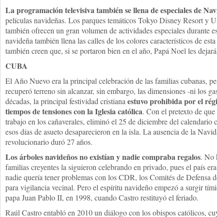
La programación televisiva también se llena de especiales de Na
películas navideñas. Los parques temáticos Tokyo Disney Resort y U
también ofrecen un gran volumen de actividades especiales durante e
navideña también llena las calles de los colores característicos de est
también creen que, si se portaron bien en el año, Papá Noel les dejar
CUBA
El Año Nuevo era la principal celebración de las familias cubanas, pe
recuperó terreno sin alcanzar, sin embargo, las dimensiones -ni los ga
estuvo prohibida por el ré
décadas, la principal festividad cristiana
tiempos de tensiones con la Iglesia católica
. Con el pretexto de que 
trabajo en los cañaverales, eliminó el 25 de diciembre del calendario 
esos días de asueto desaparecieron en la isla. La ausencia de la Navid
revolucionario duró 27 años.
Los árboles navideños no existían y nadie compraba regalos
. No 
familias creyentes la siguieron celebrando en privado, pues el país era
nadie quería tener problemas con los CDR, los Comités de Defensa d
para vigilancia vecinal. Pero el espíritu navideño empezó a surgir tím
papa Juan Pablo II, en 1998, cuando Castro restituyó el feriado.
Raúl Castro entabló en 2010 un diálogo con los obispos católicos, cuy