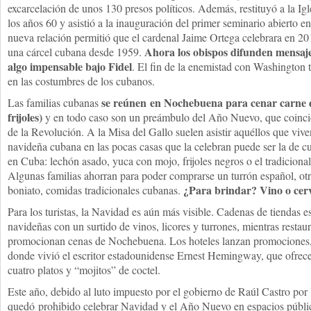
excarcelación de unos 130 presos políticos. Además, restituyó a la Ig
los años 60 y asistió a la inauguración del primer seminario abierto en
nueva relación permitió que el cardenal Jaime Ortega celebrara en 2
Ahora los obispos difunden mensajes
una cárcel cubana desde 1959.
algo impensable bajo Fidel
. El fin de la enemistad con Washington 
en las costumbres de los cubanos.
se reúnen en Nochebuena para cenar carne d
Las familias cubanas
frijoles)
y en todo caso son un preámbulo del Año Nuevo, que coincide
de la Revolución. A la Misa del Gallo suelen asistir aquéllos que vive
navideña cubana en las pocas casas que la celebran puede ser la de cu
en Cuba: lechón asado, yuca con mojo, frijoles negros o el tradicional
Algunas familias ahorran para poder comprarse un turrón español, ot
¿Para brindar? Vino o cerve
boniato, comidas tradicionales cubanas.
Para los turistas, la Navidad es aún más visible. Cadenas de tiendas e
navideñas con un surtido de vinos, licores y turrones, mientras restau
promocionan cenas de Nochebuena. Los hoteles lanzan promocione
donde vivió el escritor estadounidense Ernest Hemingway, que ofre
cuatro platos y “mojitos” de coctel.
Este año, debido al luto impuesto por el gobierno de Raúl Castro por
quedó prohibido celebrar Navidad y el Año Nuevo en espacios público