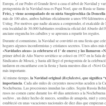
Europa, el zar Pedro el Grande llevó a casa el árbol de Navidad y var
protagonista de la Navidad rusa es Papá Noel, que en Rusia se llama
Frío), y viene acompañado de su nieta Snegúrochka (la Doncella 
más de 100 años, ambos habitan oficialmente a unos 950 kilómetros a
Ustiug. Por motivos que nadie alcanza a comprender, el exalcalde 
esta localidad de 30.000 habitantes residencia oficial del Abuelo del 
anciano engancha los caballos y se apresura a repartir los regalos.
Durante el comunismo, la Navidad se convirtió en una fiesta que cele
hogares algunos inconformistas y cristianos secretos. Unos años más 
«Navidades ateas» (a celebrarse el 1° de enero) y las llamaron 
primer árbol de Año Nuevo soviético se colocó en 1937 en la Sala de
Sindicatos de Moscú, y hasta allí llegó el protagonista de la celebra
tardaron en encariñarse con la fiesta y hasta nuestros días el «Novi G
más importante.
la Navidad original (
, que significa
Al mismo tiempo,
Rozhdestvó
importancia
. Cada año miles de creyentes moscovitas acuden a la Cat
Nochebuena. Las procesiones inundan las calles. Según Russia Behin
rusos no comen carne durante los 40 días anteriores a la Nochebuen
sochivo , un dulce hecho de nueces, semillas de amapola, miel y cere
estableció en unas vacaciones nacionales de diez días que empiezan c