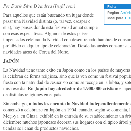
Por Darío Silva D’Andrea (Perfil.com)
Ficha
Región:
Améric
Para aquellos que están buscando un lugar donde
Ideal para:
Cul
pasar una Navidad distinta (o, tal vez, escapar e
ella), hay países donde esta festividad anual cumple
con esas expectativas. Algunos de estos países
impensados celebran la Navidad con desenfrenado hambre de consumo
prohibido cualquier tipo de celebración. Desde las ansias consumista
navidades ateas de Corea del Norte.
JAPÓN
La Navidad tiene tanto éxito en Japón como en los países de mayoría c
la celebran de forma religiosa, sino que la ven como un festival popul
fiesta con la natividad de Jesucristo como se recoge en la biblia, y sol
En Japón hay alrededor de 1.900.000 cristianos
misa ese día.
, ape
de distintas religiones en el país.
a todos les encanta la Navidad independientemente 
Sin embargo,
comenzó a celebrarse en Japón en 1904, cuando, según se comenta, la
Meiji-ya, en Ginza, exhibió en la entrada de su establecimiento un á
diciembre muchos japoneses decoran sus hogares con el típico árbol y
tiendas se llenan de productos navideños.