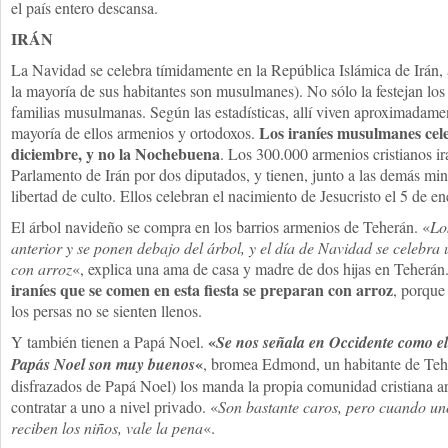
el país entero descansa.
IRÁN
La Navidad se celebra tímidamente en la República Islámica de Irán,
la mayoría de sus habitantes son musulmanes). No sólo la festejan los
familias musulmanas. Según las estadísticas, allí viven aproximadamen
Los iraníes musulmanes cele
mayoría de ellos armenios y ortodoxos.
diciembre, y no la Nochebuena
. Los 300.000 armenios cristianos ir
Parlamento de Irán por dos diputados, y tienen, junto a las demás mi
libertad de culto. Ellos celebran el nacimiento de Jesucristo el 5 de en
El árbol navideño se compra en los barrios armenios de Teherán. «
Lo
anterior y se ponen debajo del árbol, y el día de Navidad se celebr
con arroz
«, explica una ama de casa y madre de dos hijas en Teherán
iraníes que se comen en esta fiesta se preparan con arroz
, porque 
los persas no se sienten llenos.
«
Y también tienen a Papá Noel.
Se nos señala en Occidente como el
«
Papás Noel son muy buenos
, bromea Edmond, un habitante de Teh
disfrazados de Papá Noel) los manda la propia comunidad cristiana a
contratar a uno a nivel privado. «
Son bastante caros, pero cuando uno
reciben los niños, vale la pena
«.