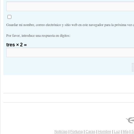
Guardar mi nombre, correo electrónico y sitio web en este navegador para la próxima vez 
Por favor, introduce una respuesta en dígitos:
tres × 2 =
Noticias
|
Fortuna
|
Caras
|
Hombre
|
Luz
|
Mía
|
S