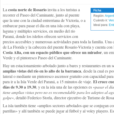
costa norte de Rosario
La
invita a los turistas a
Ficha
recorrer el Paseo del Caminante, junto al puente
Región:
Argent
que la une con la ciudad entrerriana de Victoria, o a
Cuándo ir:
Ver
embarcar para pasar el día en una isla con playa,
Ideal para:
Ent
laguna y múltiples servicios, en medio del río
Paraná, donde los isleños ofrecen servicios con
precios accesibles y numerosas actividades para toda la familia. Una d
de La Florida y la cabecera del puente Rosario-Victoria y cuenta con l
Costa Alta, con un espacio público que ofrece un mirador
, un em
Verde y el pintoresco Paseo del Caminante.
Hay un estacionamiento arbolado junto a bares y restaurantes en un 
amplias vistas del río en lo alto de la barranca
, desde la cual es po
lateral o mediante un pintoresco ascensor gratuito con capacidad par
El cruce cue
para ir a la Isla Verde del Paraná, a 15 minutos de viaje.
días de 9.30 a 19.30
, y en la isla una de las opciones es «
pasar el día
tiene amplias vistas pero no es recomendable para los adeptos al ag
golpe
«, detalló Federico Storla, director ejecutivo de Turismo de Rosa
La isla también tiene «amplios sectores arbolados que se conjugan con
parrillas» y allí también se puede jugar al fútbol y al voley playero. E