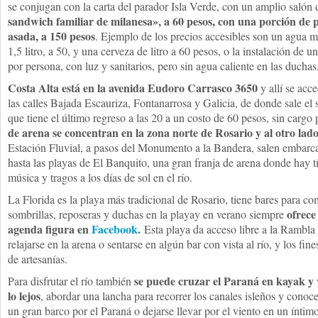
se conjugan con la carta del parador Isla Verde, con un amplio salón 
sandwich familiar de milanesa», a 60 pesos, con una porción de 
asada, a 150 pesos
. Ejemplo de los precios accesibles son un agua m
1,5 litro, a 50, y una cerveza de litro a 60 pesos, o la instalación de 
por persona, con luz y sanitarios, pero sin agua caliente en las duchas
Costa Alta está en la avenida Eudoro Carrasco 3650
y allí se acc
las calles Bajada Escauriza, Fontanarrosa y Galicia, de donde sale el 
que tiene el último regreso a las 20 a un costo de 60 pesos, sin carg
de arena se concentran en la zona norte de Rosario y al otro lado
Estación Fluvial, a pasos del Monumento a la Bandera, salen embarc
hasta las playas de El Banquito, una gran franja de arena donde hay 
música y tragos a los días de sol en el río.
La Florida es la playa más tradicional de Rosario, tiene bares para co
ofrece 
sombrillas, reposeras y duchas en la playay en verano siempre
agenda figura en
Facebook
.
Esta playa da acceso libre a la Rambla
relajarse en la arena o sentarse en algún bar con vista al río, y los fin
de artesanías.
se puede cruzar el Paraná en kayak y 
Para disfrutar el río también
lo lejos
, abordar una lancha para recorrer los canales isleños y conoce
un gran barco por el Paraná o dejarse llevar por el viento en un íntim