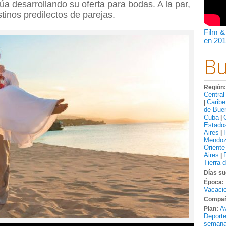
a desarrollando su oferta para bodas. A la par,
inos predilectos de parejas.
Film &
en 201
Bu
Región
Central
Caribe
|
de Bue
Cuba
|
Estado
Aires
|
Mendo
Oriente
Aires
|
Tierra 
Días su
Época:
Vacacio
Compañ
A
Plan:
Deport
semana