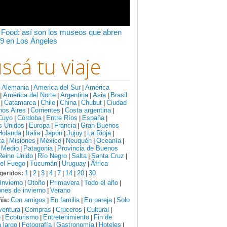
 Food: así son los museos que abren
9 en Los Ángeles
scá tu viaje
Alemania
America del Sur
América
:
|
|
América del Norte
Argentina
Asia
Brasil
|
|
|
|
Catamarca
Chile
China
Chubut
Ciudad
|
|
|
|
|
nos Aires
Corrientes
Costa argentina
|
|
|
Cuyo
Córdoba
Entre Ríos
España
|
|
|
|
s Unidos
Europa
Francia
Gran Buenos
|
|
|
Holanda
Italia
Japón
Jujuy
La Rioja
|
|
|
|
|
za
Misiones
México
Neuquén
Oceanía
|
|
|
|
|
 Medio
Patagonia
Provincia de Buenos
|
|
Reino Unido
Río Negro
Salta
Santa Cruz
|
|
|
|
del Fuego
Tucumán
Uruguay
África
|
|
|
1
2
3
4
7
14
20
30
geridos:
|
|
|
|
|
|
|
Invierno
Otoño
Primavera
Todo el año
|
|
|
|
nes de invierno
Verano
|
Con amigos
En familia
En pareja
Solo
ía:
|
|
|
ventura
Compras
Cruceros
Cultural
|
|
|
|
e
Ecoturismo
Entretenimiento
Fin de
|
|
|
 largo
Fotografía
Gastronomía
Hoteles
|
|
|
|