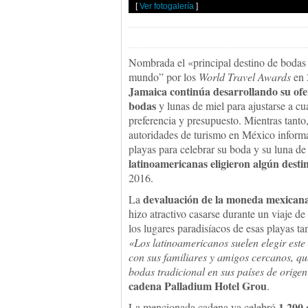
[
Ver fotogalería
]
Nombrada el «principal destino de bodas
mundo” por los
World Travel Awards
en 
Jamaica continúa desarrollando su ofe
bodas
y lunas de miel para ajustarse a cu
preferencia y presupuesto. Mientras tanto,
autoridades de turismo en México informa
playas para celebrar su boda y su luna d
latinoamericanas eligieron algún dest
2016.
devaluación de la moneda mexicana
La
hizo atractivo casarse durante un viaje de
los lugares paradisíacos de esas playas ta
«Los latinoamericanos suelen elegir est
con sus familiares y amigos cercanos, q
bodas tradicional en sus países de origen
cadena Palladium Hotel Grou
.
1.200 
La mencionada cadena ya celebró