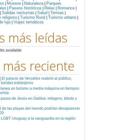
os
Museos
Naturaleza
Parques
|
|
|
ales
Paseos históricos
Relax
Romance
|
|
|
|
Salidas nocturnas
Salud
Termas
|
|
|
|
 religioso
Turismo Rural
Turismo urbano
|
|
|
de lujo
Viajes temáticos
|
s más leídas
lts available
 más reciente
El palacio de Versalles reabrió al público,
 turistas extranjeros
planea un turismo a media máquina en tiempos
demia
 pasos de Jesús en Galilea: milagros, kibutz y
d de las playas del mundo podrían desaparecer
00
 LGBT: Uruguay a la vanguardia en la región