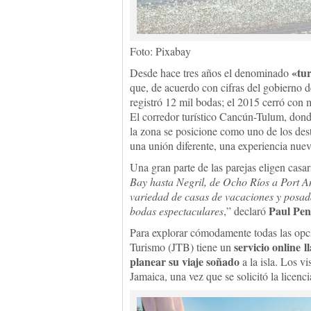
Foto: Pixabay
«tu
Desde hace tres años el denominado
que, de acuerdo con cifras del gobierno
registró 12 mil bodas; el 2015 cerró con
El corredor turístico Cancún-Tulum, dond
la zona se posicione como uno de los dest
una unión diferente, una experiencia nuev
Una gran parte de las parejas eligen casa
Bay hasta Negril, de Ocho Ríos a Port An
variedad de casas de vacaciones y posadas
Paul Pen
bodas espectaculares
,” declaró
Para explorar cómodamente todas las opci
servicio online 
Turismo (JTB) tiene un
planear su viaje soñado
a la isla. Los v
Jamaica, una vez que se solicitó la licenc