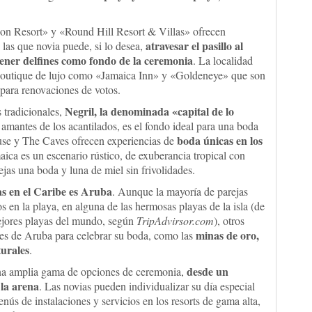
n Resort» y «Round Hill Resort & Villas» ofrecen
atravesar el pasillo al
 las que novia puede, si lo desea,
tener delfines como fondo de la ceremonia
. La localidad
-boutique de lujo como «Jamaica Inn» y «Goldeneye» que son
 para renovaciones de votos.
Negril, la denominada «capital de lo
 tradicionales,
 amantes de los acantilados, es el fondo ideal para una boda
boda únicas en los
ouse y The Caves ofrecen experiencias de
aica es un escenario rústico, de exuberancia tropical con
ejas una boda y luna de miel sin frivolidades.
as en el Caribe es Aruba
. Aunque la mayoría de parejas
 en la playa, en alguna de las hermosas playas de la isla (de
ejores playas del mundo, según
TripAdvirsor.com
), otros
minas de oro,
rales de Aruba para celebrar su boda, como las
turales
.
desde un
n una amplia gama de opciones de ceremonia,
 la arena
. Las novias pueden individualizar su día especial
nús de instalaciones y servicios en los resorts de gama alta,