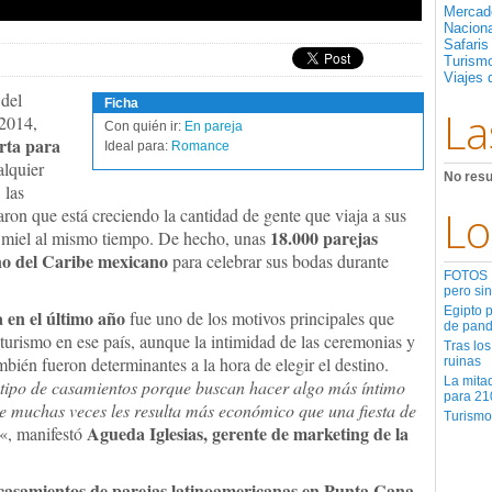
Mercad
Nacion
Safaris
Turismo
Viajes 
 del
Ficha
La
2014,
Con quién ir:
En pareja
rta para
Ideal para:
Romance
alquier
No resu
 las
Lo
ron que está creciendo la cantidad de gente que viaja a sus
18.000 parejas
e miel al mismo tiempo. De hecho, unas
ino del Caribe mexicano
para celebrar sus bodas durante
FOTOS | 
pero sin
Egipto 
 en el último año
fue uno de los motivos principales que
de pan
 turismo en ese país, aunque la intimidad de las ceremonias y
Tras los
mbién fueron determinantes a la hora de elegir el destino.
ruinas
La mita
e tipo de casamientos porque buscan hacer algo más íntimo
para 21
ue muchas veces les resulta más económico que una fiesta de
Turismo
Agueda Iglesias, gerente de marketing de la
«, manifestó
casamientos de parejas latinoamericanas en Punta Cana