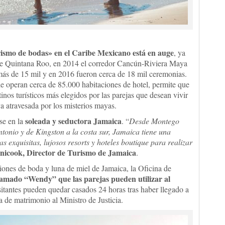
rismo de bodas» en el Caribe Mexicano está en auge
, ya
 de Quintana Roo, en 2014 el corredor Cancún-Riviera Maya
 más de 15 mil y en 2016 fueron cerca de 18 mil ceremonias.
e operan cerca de 85.000 habitaciones de hotel, permite que
inos turísticos más elegidos por las parejas que desean vivir
a atravesada por los misterios mayas.
soleada y seductora Jamaica
rse en la
. “
Desde Montego
tonio y de Kingston a la costa sur, Jamaica tiene una
 exquisitas, lujosos resorts y hoteles boutique para realizar
nicook, Director de Turismo de Jamaica
.
ones de boda y luna de miel de Jamaica, la Oficina de
llamado “Wendy” que las parejas pueden utilizar al
isitantes pueden quedar casados 24 horas tras haber llegado a
ia de matrimonio al Ministro de Justicia.