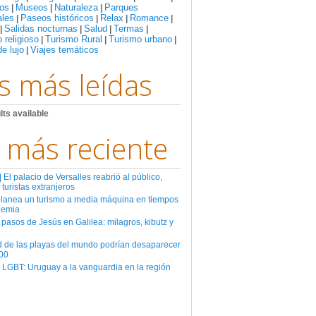
os
Museos
Naturaleza
Parques
|
|
|
ales
Paseos históricos
Relax
Romance
|
|
|
|
Salidas nocturnas
Salud
Termas
|
|
|
|
 religioso
Turismo Rural
Turismo urbano
|
|
|
de lujo
Viajes temáticos
|
s más leídas
lts available
 más reciente
El palacio de Versalles reabrió al público,
 turistas extranjeros
planea un turismo a media máquina en tiempos
demia
 pasos de Jesús en Galilea: milagros, kibutz y
d de las playas del mundo podrían desaparecer
00
 LGBT: Uruguay a la vanguardia en la región