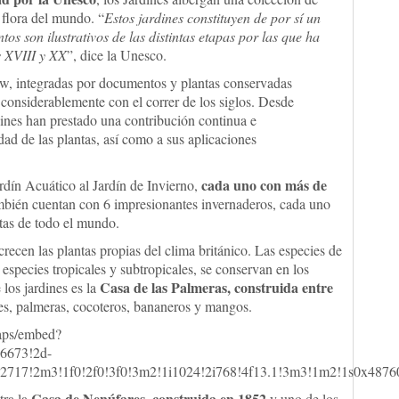
 flora del mundo. “
Estos jardines constituyen de por sí un
os son ilustrativos de las distintas etapas por las que ha
os XVIII y XX
”, dice la Unesco.
w, integradas por documentos y plantas conservadas
 considerablemente con el correr de los siglos. Desde
dines han prestado una contribución continua e
idad de las plantas, así como a sus aplicaciones
cada uno con más de
ardín Acuático al Jardín de Invierno,
ambién cuentan con 6 impresionantes invernaderos, cada uno
ntas de todo el mundo.
recen las plantas propias del clima británico. Las especies de
 especies tropicales y subtropicales, se conservan en los
Casa de las Palmeras, construida entre
 los jardines es la
ales, palmeras, cocoteros, bananeros y mangos.
aps/embed?
6673!2d-
2717!2m3!1f0!2f0!3f0!3m2!1i1024!2i768!4f13.1!3m3!1m2!1s0x4
Casa de Nenúfares, construida en 1852
tra la
y uno de los