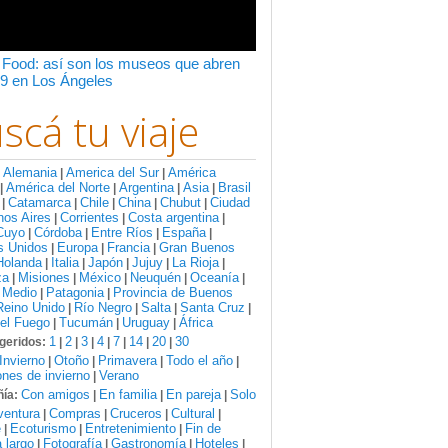
 Food: así son los museos que abren
9 en Los Ángeles
scá tu viaje
Alemania
America del Sur
América
:
|
|
América del Norte
Argentina
Asia
Brasil
|
|
|
|
Catamarca
Chile
China
Chubut
Ciudad
|
|
|
|
|
nos Aires
Corrientes
Costa argentina
|
|
|
Cuyo
Córdoba
Entre Ríos
España
|
|
|
|
s Unidos
Europa
Francia
Gran Buenos
|
|
|
Holanda
Italia
Japón
Jujuy
La Rioja
|
|
|
|
|
za
Misiones
México
Neuquén
Oceanía
|
|
|
|
|
 Medio
Patagonia
Provincia de Buenos
|
|
Reino Unido
Río Negro
Salta
Santa Cruz
|
|
|
|
del Fuego
Tucumán
Uruguay
África
|
|
|
1
2
3
4
7
14
20
30
geridos:
|
|
|
|
|
|
|
Invierno
Otoño
Primavera
Todo el año
|
|
|
|
nes de invierno
Verano
|
Con amigos
En familia
En pareja
Solo
ía:
|
|
|
ventura
Compras
Cruceros
Cultural
|
|
|
|
e
Ecoturismo
Entretenimiento
Fin de
|
|
|
 largo
Fotografía
Gastronomía
Hoteles
|
|
|
|