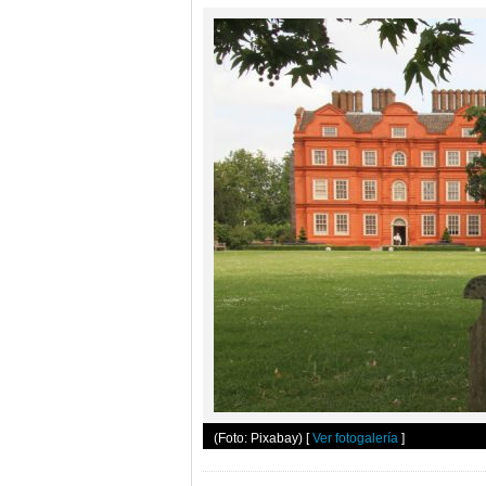
(Foto: Pixabay)
[
Ver fotogalería
]