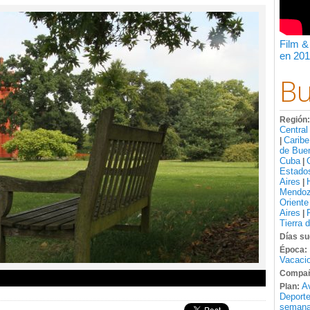
Film &
en 201
Bu
Región
Central
Caribe
|
de Bue
Cuba
|
Estado
Aires
|
Mendo
Oriente
Aires
|
Tierra 
Días su
Época:
Vacacio
Compañ
A
Plan:
Deport
semana