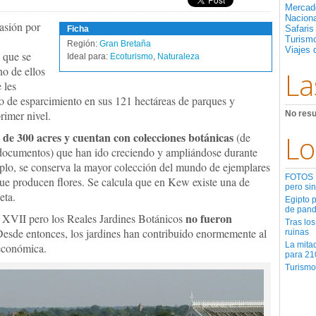
Mercad
Nacion
asión por
Safaris
Ficha
Turismo
Región:
Gran Bretaña
Viajes 
 que se
Ideal para:
Ecoturismo
,
Naturaleza
no de ellos
La
 les
ato de esparcimiento en sus 121 hectáreas de parques y
rimer nivel.
No resu
 de 300 acres y cuentan con colecciones botánicas
Lo
(de
e documentos) que han ido creciendo y ampliándose durante
mplo, se conserva la mayor colección del mundo de ejemplares
FOTOS | 
 que producen flores. Se calcula que en Kew existe una de
pero sin
eta.
Egipto 
de pan
no fueron
o XVII pero los Reales Jardines Botánicos
Tras los
Desde entonces, los jardines han contribuido enormemente al
ruinas
La mita
 económica.
para 21
Turismo