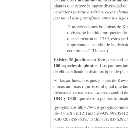
plantas que ofrece la mayor diversidad de
verdadero paisaje histórico, cuyos element
pasado el arte paisajístico entre los sigl
“
Las colecciones botánicas de Ke
o vivas, se han ido enriqueciendo
que se crearon en 1759, estos jar
importante al estudio de la divers
económicas
” (Unesco).
Existen 26 jardines en Kew
, desde el J
100 especies de plantas
. Los jardines t
de ellos dedicado a distintos tipos de pla
En los jardines, bosques y lagos de Kew c
climas aún más rigurosos, al igual que las
diversos invernaderos. La pieza central de
1844 y 1848
, que atesora plantas tropic
[googlemaps https://www.google.com/m
pb=!1m18!1m12!1m3!1d9939.59205412
0.3002078588529713!3d51.4783862927
Cerca de la Casa de la Palmera se encuen