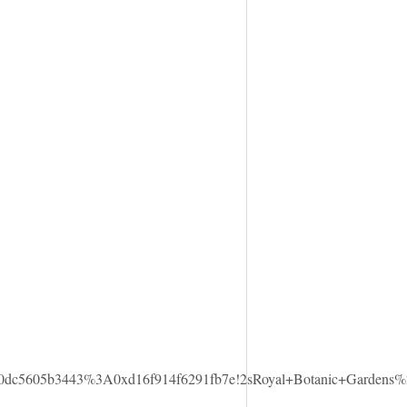
8760dc5605b3443%3A0xd16f914f6291fb7e!2sRoyal+Botanic+Garde