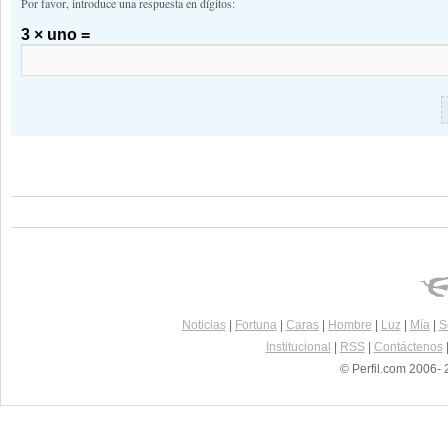
Por favor, introduce una respuesta en dígitos:
3 × uno =
Noticias
|
Fortuna
|
Caras
|
Hombre
|
Luz
|
Mía
|
S
Institucional
|
RSS
|
Contáctenos
© Perfil.com 2006- 