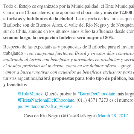
Todo el festejo es organizado por la Municipalidad, el Ente Municipal
más de 12.000 
Cámara de Chocolateros, que aportará el chocolate y
a turistas y habitantes de la ciudad
. La mayoría de los turistas que
Bariloche son de Buenos Aires, el valle del Rio Negro y de Neuquén,
sur de Chile, aunque en los últimos años subió la afluencia desde Có
semana largo, la ocupación hotelera será mayor al 80
%.
Respecto de las expectativas y propuestas de Bariloche para el invier
trabajando
«con campañas fuertes en Brasil y en estos días comenzam
motivando al turista con beneficios y novedades en productos y servi
el destino preferido del invierno, como en los últimos años
«, agregó, 
vamos a buscar motivar con acuerdos de beneficios exclusivos para 
habrá propuestas para todo tipo de público, ba
turistas argentinos,
y beneficios
.
#HolaMartes
! Querés probar la
#BarraDeChocolate
más larga
#FiestaNacionalDelChocolate
. (011) 4371 7273 es el númer
pic.twitter.com/safLogwkuO
— Casa de Río Negro (@CasaRioNegro)
March 28, 2017