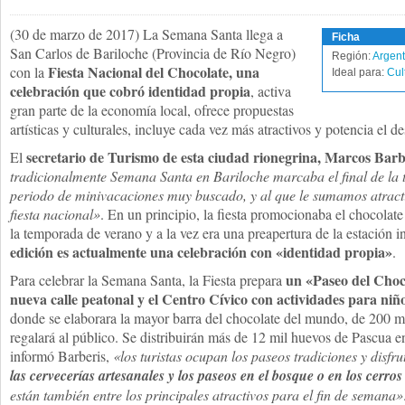
(30 de marzo de 2017) La Semana Santa llega a
Ficha
San Carlos de Bariloche (Provincia de Río Negro)
Región:
Argent
Fiesta Nacional del Chocolate, una
con la
Ideal para:
Cul
celebración que cobró identidad propia
, activa
gran parte de la economía local, ofrece propuestas
artísticas y culturales, incluye cada vez más atractivos y potencia el de
secretario de Turismo de esta ciudad rionegrina, Marcos Barb
El
tradicionalmente Semana Santa en Bariloche marcaba el final de la
periodo de minivacaciones muy buscado, y al que le sumamos atract
fiesta nacional»
. En un principio, la fiesta promocionaba el chocolat
la temporada de verano y a la vez era una preapertura de la estación i
edición es actualmente una celebración con «identidad propia»
.
un «Paseo del Choc
Para celebrar la Semana Santa, la Fiesta prepara
nueva calle peatonal y el Centro Cívico con actividades para niñ
donde se elaborara la mayor barra del chocolate del mundo, de 200 m
regalará al público. Se distribuirán más de 12 mil huevos de Pascua e
informó Barberis,
«los turistas ocupan los paseos tradiciones y disfru
las cervecerías artesanales y los paseos en el bosque o en los cerr
están también entre los principales atractivos para el fin de semana»