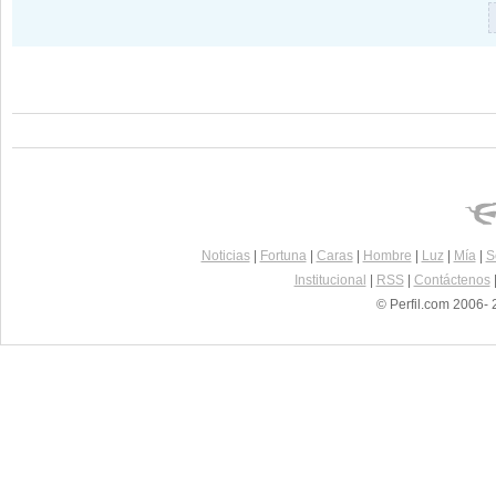
Noticias
|
Fortuna
|
Caras
|
Hombre
|
Luz
|
Mía
|
S
Institucional
|
RSS
|
Contáctenos
© Perfil.com 2006- 