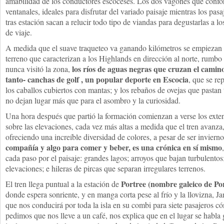
amabilidad de los conductores escoceses. Los dos vagones que confo
ventanales, ideales para disfrutar del variado paisaje mientras los pa
tras estación sacan a relucir todo tipo de viandas para degustarlas a l
de viaje.
A medida que el suave traqueteo va ganando kilómetros se empiezan a
terreno que caracterizan a los Highlands en dirección al norte, rumbo
los ríos de aguas negras que cruzan el camino
nunca visitó la zona,
tanto- canchas de golf , un popular deporte en Escocia
, que se re
los caballos cubiertos con mantas; y los rebaños de ovejas que pastan 
no dejan lugar más que para el asombro y la curiosidad.
Una hora después que partió la formación comienzan a verse los ext
sobre las elevaciones, cada vez más altas a medida que el tren avanza
ofreciendo una increíble diversidad de colores, a pesar de ser inviern
compañía y algo para comer y beber, es una crónica en sí mismo
cada paso por el paisaje: grandes lagos; arroyos que bajan turbulentos
elevaciones; e hileras de pircas que separan irregulares terrenos.
Portree (nombre galeico de Port
El tren llega puntual a la estación de
donde espera sonriente, y en manga corta pese al frío y la llovizna, Ja
que nos conducirá por toda la isla en su combi para siete pasajeros
pedimos que nos lleve a un café, nos explica que en el lugar se habla 