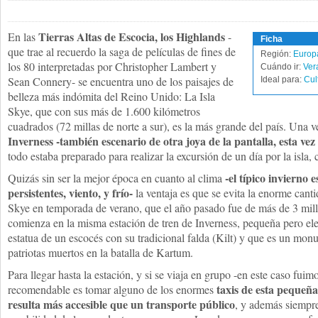
Tierras Altas de Escocia, los Highlands
En las
-
Ficha
que trae al recuerdo la saga de películas de fines de
Región:
Europ
los 80 interpretadas por Christopher Lambert y
Cuándo ir:
Ver
Sean Connery- se encuentra uno de los paisajes de
Ideal para:
Cul
belleza más indómita del Reino Unido: La Isla
Skye, que con sus más de 1.600 kilómetros
cuadrados (72 millas de norte a sur), es la más grande del país. Una ve
Inverness -también escenario de otra joya de la pantalla, esta vez
todo estaba preparado para realizar la excursión de un día por la isla, 
-el típico invierno e
Quizás sin ser la mejor época en cuanto al clima
persistentes, viento, y frío-
la ventaja es que se evita la enorme cantid
Skye en temporada de verano, que el año pasado fue de más de 3 mill
comienza en la misma estación de tren de Inverness, pequeña pero eleg
estatua de un escocés con su tradicional falda (Kilt) y que es un mon
patriotas muertos en la batalla de Kartum.
Para llegar hasta la estación, y si se viaja en grupo -en este caso fuim
taxis de esta pequeñ
recomendable es tomar alguno de los enormes
resulta más accesible que un transporte público
, y además siempre