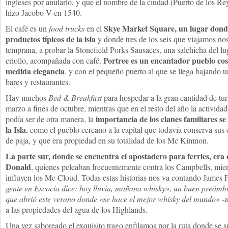
ingleses por anularlo, y que el nombre de la ciudad (Puerto de los Rey
hizo Jacobo V en 1540.
Skye Market Square, un lugar dond
El café es un
food trucks
en el
productos típicos de la isla
y donde tres de los seis que viajamos no
temprana, a probar la Stonefield Porks Sausaces, una salchicha del l
Portree es un encantador pueblo cos
criollo, acompañada con café.
medida elegancia
, y con el pequeño puerto al que se llega bajando u
bares y restaurantes.
Hay muchos
Bed & Breakfast
para hospedar a la gran cantidad de turi
marzo a fines de octubre, mientras que en el resto del año la activida
importancia de los clanes familiares se
podía ser de otra manera, la
la Isla
, como el pueblo cercano a la capital que todavía conserva sus 
de paja, y que era propiedad en su totalidad de los Mc Kimnon.
La parte sur, donde se encuentra el apostadero para ferries, era
Donald
, quienes peleaban frecuentemente contra los Campbells, mien
influyen los Mc Cloud. Todas estas historias nos va contando James F
gente en Escocia dice: hoy lluvia, mañana whisky», un buen preámbul
que abrió este verano donde «se hace el mejor whisky del mundo»
-a
a las propiedades del agua de los Highlands.
Una vez saboreado el exquisito trago enfilamos por la ruta donde se s