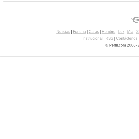
Noticias
|
Fortuna
|
Caras
|
Hombre
|
Luz
|
Mía
|
S
Institucional
|
RSS
|
Contáctenos
© Perfil.com 2006- 