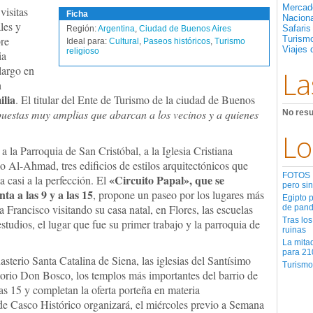
Mercad
visitas
Ficha
Nacion
ales y
Safaris
Región:
Argentina
,
Ciudad de Buenos Aires
bre
Turismo
Ideal para:
Cultural
,
Paseos históricos
,
Turismo
Viajes 
religioso
ia
largo en
La
n
ilia
. El titular del Ente de Turismo de la ciudad de Buenos
uestas muy amplias que abarcan a los vecinos y a quienes
No resu
Lo
 a la Parroquia de San Cristóbal, a la Iglesia Cristiana
 Al-Ahmad, tres edificios de estilos arquitectónicos que
FOTOS | 
«Circuito Papal», que se
 casi a la perfección. El
pero sin
ta a las 9 y a las 15
, propone un paseo por los lugares más
Egipto 
 Francisco visitando su casa natal, en Flores, las escuelas
de pan
Tras los
tudios, el lugar que fue su primer trabajo y la parroquia de
ruinas
La mita
para 21
sterio Santa Catalina de Siena, las iglesias del Santísimo
Turismo
rio Don Bosco, los templos más importantes del barrio de
 las 15 y completan la oferta porteña en materia
de Casco Histórico organizará, el miércoles previo a Semana