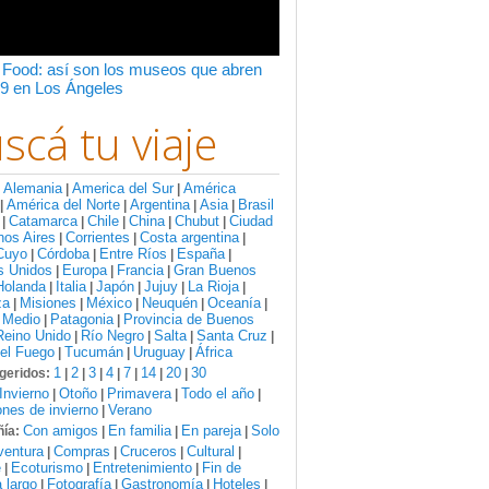
 Food: así son los museos que abren
9 en Los Ángeles
scá tu viaje
Alemania
America del Sur
América
:
|
|
América del Norte
Argentina
Asia
Brasil
|
|
|
|
Catamarca
Chile
China
Chubut
Ciudad
|
|
|
|
|
nos Aires
Corrientes
Costa argentina
|
|
|
Cuyo
Córdoba
Entre Ríos
España
|
|
|
|
s Unidos
Europa
Francia
Gran Buenos
|
|
|
Holanda
Italia
Japón
Jujuy
La Rioja
|
|
|
|
|
za
Misiones
México
Neuquén
Oceanía
|
|
|
|
|
 Medio
Patagonia
Provincia de Buenos
|
|
Reino Unido
Río Negro
Salta
Santa Cruz
|
|
|
|
del Fuego
Tucumán
Uruguay
África
|
|
|
1
2
3
4
7
14
20
30
geridos:
|
|
|
|
|
|
|
Invierno
Otoño
Primavera
Todo el año
|
|
|
|
nes de invierno
Verano
|
Con amigos
En familia
En pareja
Solo
ía:
|
|
|
ventura
Compras
Cruceros
Cultural
|
|
|
|
e
Ecoturismo
Entretenimiento
Fin de
|
|
|
 largo
Fotografía
Gastronomía
Hoteles
|
|
|
|