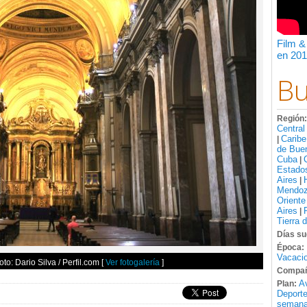
Film &
en 201
Bu
Región
Central
Caribe
|
de Bue
Cuba
|
Estado
Aires
|
Mendo
Oriente
Aires
|
Tierra 
Días su
Época:
Vacacio
to: Dario Silva / Perfil.com
[
Ver fotogalería
]
Compañ
A
Plan:
Deport
semana