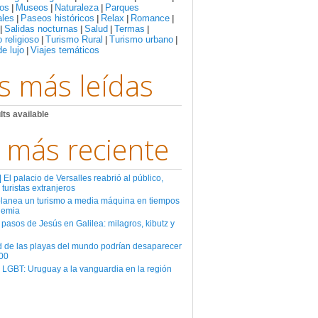
os
Museos
Naturaleza
Parques
|
|
|
ales
Paseos históricos
Relax
Romance
|
|
|
|
Salidas nocturnas
Salud
Termas
|
|
|
|
 religioso
Turismo Rural
Turismo urbano
|
|
|
de lujo
Viajes temáticos
|
s más leídas
lts available
 más reciente
El palacio de Versalles reabrió al público,
 turistas extranjeros
planea un turismo a media máquina en tiempos
demia
 pasos de Jesús en Galilea: milagros, kibutz y
d de las playas del mundo podrían desaparecer
00
 LGBT: Uruguay a la vanguardia en la región