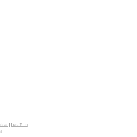
risas
|
LunaTeen
il