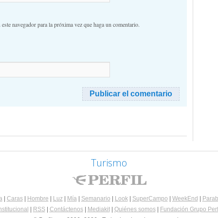
n este navegador para la próxima vez que haga un comentario.
Turismo
a
|
Caras
|
Hombre
|
Luz
|
Mía
|
Semanario
|
Look
|
SuperCampo
|
WeekEnd
|
Parab
nstitucional
|
RSS
|
Contáctenos
|
Mediakit
|
Quiénes somos
|
Fundación Grupo Perf