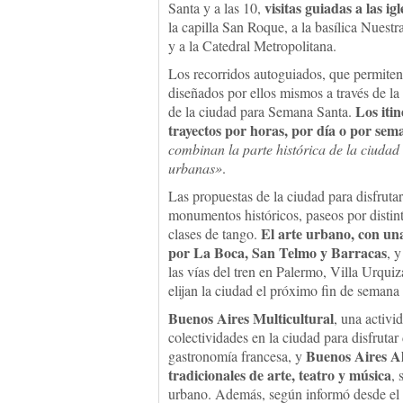
visitas guiadas a las 
Santa y a las 10,
la capilla San Roque, a la basílica Nues
y a la Catedral Metropolitana.
Los recorridos autoguiados, que permiten 
diseñados por ellos mismos a través de l
Los iti
de la ciudad para Semana Santa.
trayectos por horas, por día o por sem
combinan la parte histórica de la ciudad
urbanas»
.
Las propuestas de la ciudad para disfruta
monumentos históricos, paseos por distinto
El arte urbano, con una
clases de tango.
por La Boca, San Telmo y Barracas
, 
las vías del tren en Palermo, Villa Urquiz
elijan la ciudad el próximo fin de semana 
Buenos Aires Multicultural
, una activi
colectividades en la ciudad para disfrutar
Buenos Aires Alt
gastronomía francesa, y
tradicionales de arte, teatro y música
, 
urbano. Además, según informó desde el E