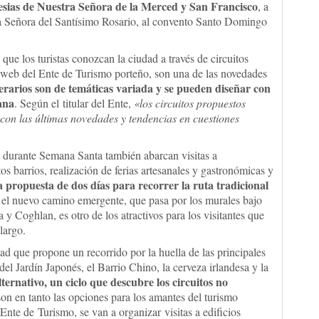
iglesias de Nuestra Señora de la Merced y San Francisco
, a
tra Señora del Santísimo Rosario, al convento Santo Domingo
que los turistas conozcan la ciudad a través de circuitos
a web del Ente de Turismo porteño, son una de las novedades
nerarios son de temáticas variada y se pueden diseñar con
ana
. Según el titular del Ente,
«los circuitos propuestos
 con las últimas novedades y tendencias en cuestiones
r durante Semana Santa también abarcan visitas a
s barrios, realización de ferias artesanales y gastronómicas y
 propuesta de dos días para recorrer la ruta tradicional
y el nuevo camino emergente, que pasa por los murales bajo
a y Coghlan, es otro de los atractivos para los visitantes que
largo.
dad que propone un recorrido por la huella de las principales
 del Jardín Japonés, el Barrio Chino, la cerveza irlandesa y la
ernativo, un ciclo que descubre los circuitos no
son en tanto las opciones para los amantes del turismo
nte de Turismo, se van a organizar visitas a edificios