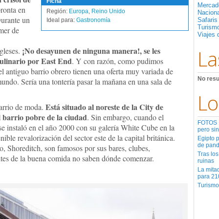
Ficha
Mercad
pronta en
Región:
Europa
,
Reino Unido
Nacion
Durante un
Safaris
Ideal para:
Gastronomía
Turismo
omer de
Viajes 
,
¡No desayunen de ninguna manera!, se les
gleses.
La
 culinario por East End
. Y con razón, como pudimos
l antiguo barrio obrero tienen una oferta muy variada de
No resu
mundo. Sería una tontería pasar la mañana en una sala de
Lo
Está situado al noreste de la City de
arrio de moda.
 barrio pobre de la ciudad
. Sin embargo, cuando el
FOTOS | 
se instaló en el año 2000 con su galería White Cube en la
pero sin
le revalorización del sector este de la capital británica.
Egipto 
de pan
o, Shoreditch, son famosos por sus bares, clubes,
Tras los
ntes de la buena comida no saben dónde comenzar.
ruinas
La mita
para 21
Turismo