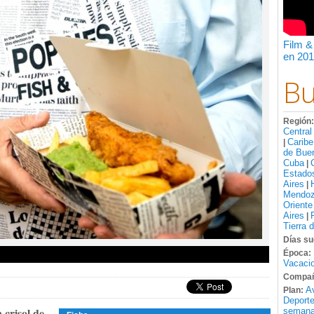
Film &
en 201
Bu
Región
Central
Caribe
|
de Bue
Cuba
|
Estado
Aires
|
Mendo
Oriente
Aires
|
Tierra 
Días su
Época:
Vacacio
Compañ
A
Plan:
Deport
 crisol de
semana