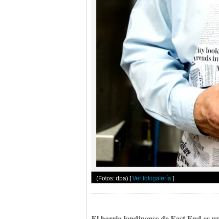
(Fotos: dpa)
[
Ver fotogalería
]
El barrio londinense de East End es un