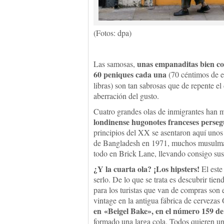
(Fotos: dpa)
unas empanaditas bien co
Las samosas,
60 peniques cada una
(70 céntimos de e
libras) son tan sabrosas que de repente e
aberración del gusto.
Cuatro grandes olas de inmigrantes han
londinense hugonotes franceses perseg
principios del XX se asentaron aquí unos
de Bangladesh en 1971, muchos musulmane
todo en Brick Lane, llevando consigo sus
¿Y la cuarta ola? ¡Los hipsters!
El este
serlo. De lo que se trata es descubrir tie
para los turistas que van de compras son 
vintage en la antigua fábrica de cervez
en «Beigel Bake», en el número 159 de
formado una larga cola. Todos quieren un