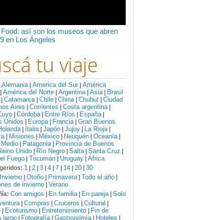
 Food: así son los museos que abren
9 en Los Ángeles
scá tu viaje
Alemania
America del Sur
América
:
|
|
América del Norte
Argentina
Asia
Brasil
|
|
|
|
Catamarca
Chile
China
Chubut
Ciudad
|
|
|
|
|
nos Aires
Corrientes
Costa argentina
|
|
|
Cuyo
Córdoba
Entre Ríos
España
|
|
|
|
s Unidos
Europa
Francia
Gran Buenos
|
|
|
Holanda
Italia
Japón
Jujuy
La Rioja
|
|
|
|
|
za
Misiones
México
Neuquén
Oceanía
|
|
|
|
|
 Medio
Patagonia
Provincia de Buenos
|
|
Reino Unido
Río Negro
Salta
Santa Cruz
|
|
|
|
del Fuego
Tucumán
Uruguay
África
|
|
|
1
2
3
4
7
14
20
30
geridos:
|
|
|
|
|
|
|
Invierno
Otoño
Primavera
Todo el año
|
|
|
|
nes de invierno
Verano
|
Con amigos
En familia
En pareja
Solo
ía:
|
|
|
ventura
Compras
Cruceros
Cultural
|
|
|
|
e
Ecoturismo
Entretenimiento
Fin de
|
|
|
 largo
Fotografía
Gastronomía
Hoteles
|
|
|
|