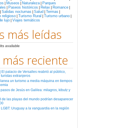
os
Museos
Naturaleza
Parques
|
|
|
ales
Paseos históricos
Relax
Romance
|
|
|
|
Salidas nocturnas
Salud
Termas
|
|
|
|
 religioso
Turismo Rural
Turismo urbano
|
|
|
de lujo
Viajes temáticos
|
s más leídas
lts available
 más reciente
El palacio de Versalles reabrió al público,
 turistas extranjeros
planea un turismo a media máquina en tiempos
demia
 pasos de Jesús en Galilea: milagros, kibutz y
d de las playas del mundo podrían desaparecer
00
 LGBT: Uruguay a la vanguardia en la región