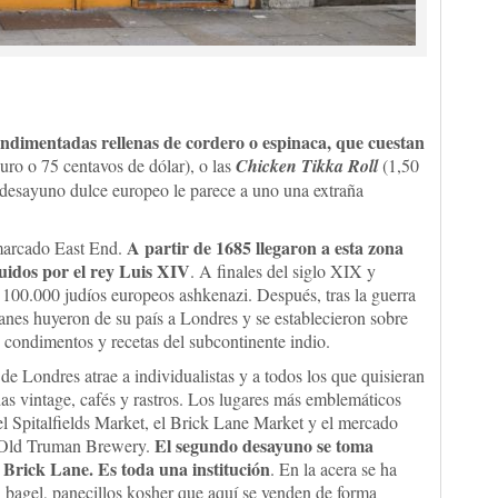
ndimentadas rellenas de cordero o espinaca, que cuestan
uro o 75 centavos de dólar), o las
Chicken Tikka Roll
(1,50
l desayuno dulce europeo le parece a uno una extraña
A partir de 1685 llegaron a esta zona
 marcado East End.
uidos por el rey Luis XIV
. A finales del siglo XIX y
 100.000 judíos europeos ashkenazi. Después, tras la guerra
s huyeron de su país a Londres y se establecieron sobre
 condimentos y recetas del subcontinente indio.
 de Londres atrae a individualistas y a todos los que quisieran
ndas vintage, cafés y rastros. Los lugares más emblemáticos
el Spitalfields Market, el Brick Lane Market y el mercado
El segundo desayuno se toma
as Old Truman Brewery.
 Brick Lane. Es toda una institución
. En la acera se ha
 bagel, panecillos kosher que aquí se venden de forma