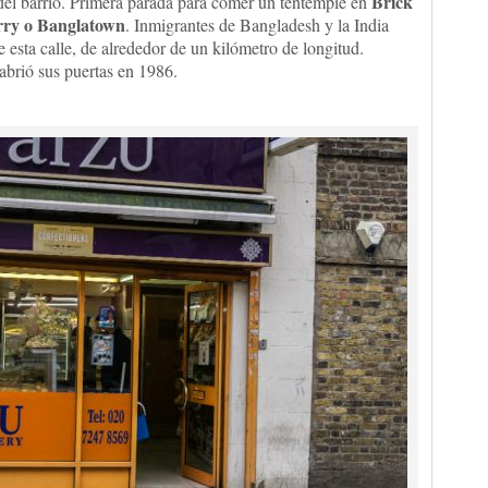
Brick
 del barrio. Primera parada para comer un tentempié en
urry o Banglatown
. Inmigrantes de Bangladesh y la India
de esta calle, de alrededor de un kilómetro de longitud.
brió sus puertas en 1986.