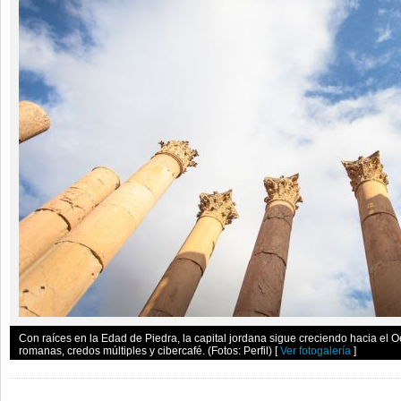
Con raíces en la Edad de Piedra, la capital jordana sigue creciendo hacia el O
romanas, credos múltiples y cibercafé. (Fotos: Perfil)
[
Ver fotogalería
]