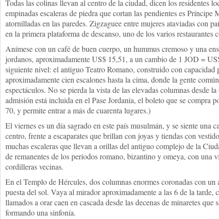
Todas las colinas llevan al centro de la ciudad, dicen los residentes lo
empinadas escaleras de piedra que cortan las pendientes es Príncip
atornilladas en las paredes. Zigzaguee entre mujeres ataviadas con pañ
en la primera plataforma de descanso, uno de los varios restaurantes c
Anímese con un café de buen cuerpo, un hummus cremoso y una ensal
jordanos, aproximadamente US$ 15,51, a un cambio de 1 JOD = US$ 1
siguiente nivel: el antiguo Teatro Romano, construido con capacidad 
aproximadamente cien escalones hasta la cima, donde la gente común
espectáculos. No se pierda la vista de las elevadas columnas desde la
admisión está incluida en el Pase Jordania, el boleto que se compra p
70, y permite entrar a más de cuarenta lugares.)
El viernes es un día sagrado en este país musulmán, y se siente una cal
centro, frente a escaparates que brillan con joyas y tiendas con vesti
muchas escaleras que llevan a orillas del antiguo complejo de la Ciud
de remanentes de los períodos romano, bizantino y omeya, con una vi
cordilleras vecinas.
En el Templo de Hércules, dos columnas enormes coronadas con un 
puesta del sol. Vaya al mirador aproximadamente a las 6 de la tarde, 
llamados a orar caen en cascada desde las decenas de minaretes que 
formando una sinfonía.