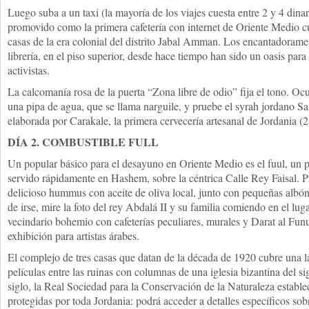
Luego suba a un taxi (la mayoría de los viajes cuesta entre 2 y 4 di
promovido como la primera cafetería con internet de Oriente Medio 
casas de la era colonial del distrito Jabal Amman. Los encantadorame
librería, en el piso superior, desde hace tiempo han sido un oasis para 
activistas.
La calcomanía rosa de la puerta “Zona libre de odio” fija el tono. Ocu
una pipa de agua, que se llama narguile, y pruebe el syrah jordano Sa
elaborada por Carakale, la primera cervecería artesanal de Jordania (2
DÍA 2. COMBUSTIBLE FULL
Un popular básico para el desayuno en Oriente Medio es el fuul, un 
servido rápidamente en Hashem, sobre la céntrica Calle Rey Faisal. P
delicioso hummus con aceite de oliva local, junto con pequeñas albónd
de irse, mire la foto del rey Abdalá II y su familia comiendo en el lu
vecindario bohemio con cafeterías peculiares, murales y Darat al Funu
exhibición para artistas árabes.
El complejo de tres casas que datan de la década de 1920 cubre una l
películas entre las ruinas con columnas de una iglesia bizantina del s
siglo, la Real Sociedad para la Conservación de la Naturaleza estable
protegidas por toda Jordania: podrá acceder a detalles específicos sob