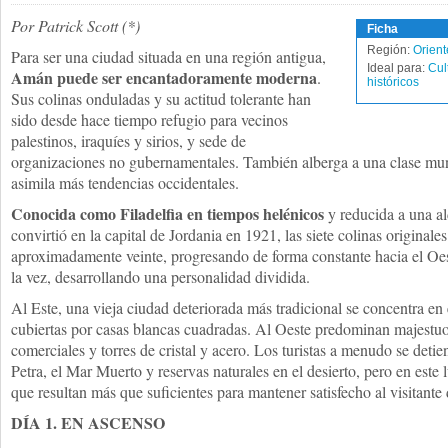
Por Patrick Scott (*)
Ficha
Región:
Orien
Para ser una ciudad situada en una región antigua,
Ideal para:
Cul
Amán puede ser encantadoramente moderna
.
históricos
Sus colinas onduladas y su actitud tolerante han
sido desde hace tiempo refugio para vecinos
palestinos, iraquíes y sirios, y sede de
organizaciones no gubernamentales. También alberga a una clase mu
asimila más tendencias occidentales.
Conocida como Filadelfia en tiempos helénicos
y reducida a una al
convirtió en la capital de Jordania en 1921, las siete colinas origina
aproximadamente veinte, progresando de forma constante hacia el Oes
la vez, desarrollando una personalidad dividida.
Al Este, una vieja ciudad deteriorada más tradicional se concentra en 
cubiertas por casas blancas cuadradas. Al Oeste predominan majestuo
comerciales y torres de cristal y acero. Los turistas a menudo se de
Petra, el Mar Muerto y reservas naturales en el desierto, pero en este
que resultan más que suficientes para mantener satisfecho al visitante
DÍA 1. EN ASCENSO