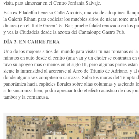
visita para almorzar en el Centro Jordania Salvaje.
Esta ex Filadelfia tiene su Calle Arcoíris, una vía de adoquines flanqu
la Galería Rihani para codiciar los muebles sirios de nácar; tome un
dinares) en el Turtle Green Tea Bar; pruebe falafel renovado en los p
y vea la Ciudadela desde la azotea del Cantaloupe Gastro Pub.
DÍA 3. EN CARRETERA
Uno de los mejores sitios del mundo para visitar ruinas romanas es la
minutos en auto desde el centro (una van y un chofer se contratan en
tuvo su apogeo más o menos en el siglo III, pero algunas partes están
siente la inmensidad al acercarse al Arco de Triunfo de Adriano, y al
donde alguna vez compitieron carrozas. Suba los muros del Templo d
panorámica hacia capiteles florales sobre altas columnas y ascienda lo
si lo sincroniza bien, podrá apreciar todo el efecto acústico de dos jo
tambor y la cornamusa.