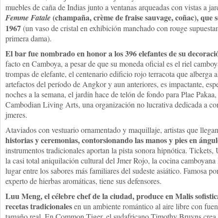
muebles de caña de Indias junto a ventanas arqueadas con vistas a ja
(champaña, crème de fraise sauvage, coñac), que se
Femme Fatale
1967
(un vaso de cristal en exhibición manchado con rouge supuestame
primera dama).
El bar fue nombrado en honor a los 396 elefantes de su decoraci
facto en Camboya, a pesar de que su moneda oficial es el riel camboy
trompas de elefante, el centenario edificio rojo terracota que alberga
artefactos del período de Angkor y aun anteriores, es impactante, esp
noches a la semana, el jardín hace de telón de fondo para Plae Pakaa
Cambodian Living Arts, una organización no lucrativa dedicada a con
jmeres.
Ataviados con vestuario ornamentado y maquillaje, artistas que llega
historias y ceremonias, contorsionando las manos y pies en ángul
instrumentos tradicionales aportan la pista sonora hipnótica. Ticket
la casi total aniquilación cultural del Jmer Rojo, la cocina camboyan
lugar entre los sabores más familiares del sudeste asiático. Famosa por
experto de hierbas aromáticas, tiene sus defensores.
Luu Meng, el célebre chef de la ciudad, produce en Malis sofisti
recetas tradicionales
en un ambiente romántico al aire libre con fue
tamaño real. En Common Tiger, el sudafricano Timothy Bruyns crea 