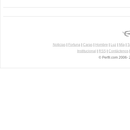
Noticias
|
Fortuna
|
Caras
|
Hombre
|
Luz
|
Mía
|
S
Institucional
|
RSS
|
Contáctenos
© Perfil.com 2006- 