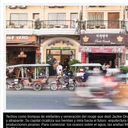
Techos como trompas de elefantes y veneración del rouge que dejó Jackie O
y atrapante. Su capital cicatriza sus heridas y mira hacia el futuro: arquitectura
producciones propias. Para comenzar: los ocasos sobre el agua, las arañas frita