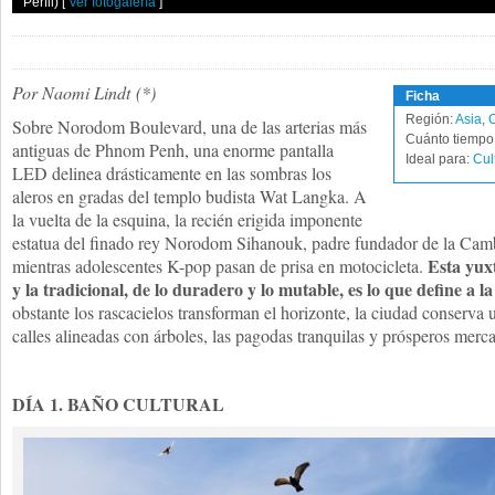
Perfil)
[
Ver fotogalería
]
Por Naomi Lindt (*)
Ficha
Región:
Asia
,
Sobre Norodom Boulevard, una de las arterias más
Cuánto tiempo 
antiguas de Phnom Penh, una enorme pantalla
Ideal para:
Cul
LED delinea drásticamente en las sombras los
aleros en gradas del templo budista Wat Langka. A
la vuelta de la esquina, la recién erigida imponente
estatua del finado rey Norodom Sihanouk, padre fundador de la Ca
Esta yux
mientras adolescentes K-pop pasan de prisa en motocicleta.
y la tradicional, de lo duradero y lo mutable, es lo que define a l
obstante los rascacielos transforman el horizonte, la ciudad conserva 
calles alineadas con árboles, las pagodas tranquilas y prósperos merca
DÍA 1. BAÑO CULTURAL