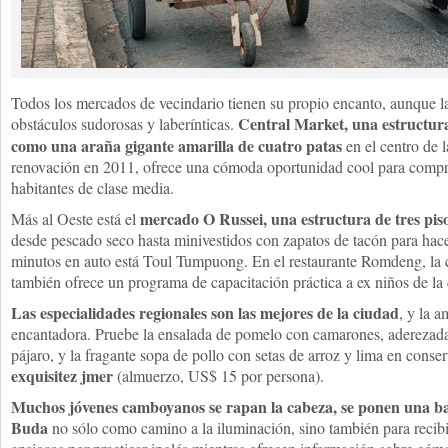
Todos los mercados de vecindario tienen su propio encanto, aunque la
Central Market, una estructu
obstáculos sudorosas y laberínticas.
como una araña gigante amarilla de cuatro patas
en el centro de 
renovación en 2011, ofrece una cómoda oportunidad cool para comprar
habitantes de clase media.
mercado O Russei, una estructura de tres piso
Más al Oeste está el
desde pescado seco hasta minivestidos con zapatos de tacón para hace
minutos en auto está Toul Tumpuong. En el restaurante Romdeng, la c
también ofrece un programa de capacitación práctica a ex niños de la 
Las especialidades regionales son las mejores de la ciudad
, y la a
encantadora. Pruebe la ensalada de pomelo con camarones, aderezad
pájaro, y la fragante sopa de pollo con setas de arroz y lima en conse
exquisitez jmer
(almuerzo, US$ 15 por persona).
Muchos jóvenes camboyanos se rapan la cabeza, se ponen una ba
Buda
no sólo como camino a la iluminación, sino también para reci