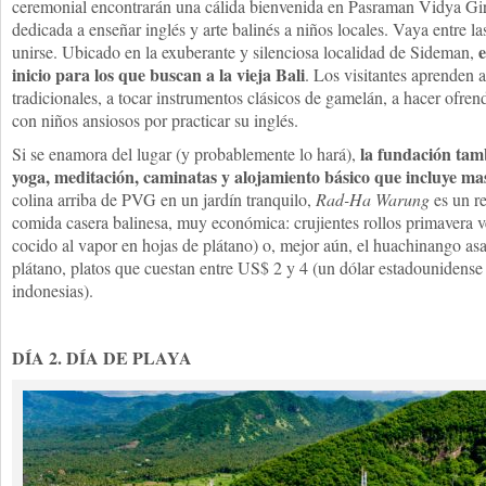
ceremonial encontrarán una cálida bienvenida en Pasraman Vidya Gir
dedicada a enseñar inglés y arte balinés a niños locales. Vaya entre las
e
unirse. Ubicado en la exuberante y silenciosa localidad de Sideman,
inicio para los que buscan a la vieja Bali
. Los visitantes aprenden a
tradicionales, a tocar instrumentos clásicos de gamelán, a hacer ofre
con niños ansiosos por practicar su inglés.
la fundación tamb
Si se enamora del lugar (y probablemente lo hará),
yoga, meditación, caminatas y alojamiento básico que incluye mas
colina arriba de PVG en un jardín tranquilo,
Rad-Ha Warung
es un re
comida casera balinesa, muy económica: crujientes rollos primavera 
cocido al vapor en hojas de plátano) o, mejor aún, el huachinango a
plátano, platos que cuestan entre US$ 2 y 4 (un dólar estadounidense
indonesias).
DÍA 2. DÍA DE PLAYA