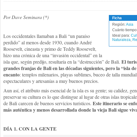
Por Dave Seminara (*)
Ficha
Región:
Asia
Cuánto tiempo 
Los occidentales llamaban a Bali “un paraíso
Ideal para:
Cul
Naturaleza
,
Re
perdido” al menos desde 1930, cuando André
Roosevelt, cineasta y primo de Teddy Roosevelt,
hizo una crónica de una “invasión occidental” en la
El turi
isla que, según predijo, resultaría en la “destrucción” de Bali.
grandes franjas de Bali en las décadas siguientes, pero la “isla d
encanto
: templos milenarios, playas sublimes, buceo de talla mundial
espectaculares y artesanías a muy buenos precios.
Aun así, el atributo más esencial de la isla es su gente; su calidez, g
preservar su cultura es lo que distingue al lugar de otras islas tropicale
Este itinerario se enf
de Bali carecen de buenos servicios turísticos.
más auténtica y menos desarrollada donde la vieja Bali sigue viv
DÍA 1. CON LA GENTE