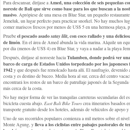
Amed, una colección de seis pequeñas co
Para descansar, diríjase a
noreste de Bali que sirve como base para los que buscan a la nost
masivo
. Aprópiese de una mesa en Blue Star, un pequeño restaurante
Jemeluk, un lugar perfecto para practicar snorkel. No hay muchos l
comer mariscos frescos por menos de US$ 5 en una hermosa playa, per
el pescado asado
, con coco rallado y una delicios
Pruebe
satay lilit
de limón
. En el área de Amed abunda la vida marina. Alquile un equi
por día (menos de US$ 4) en Blue Star, y vaya a nadar a la playa Jem
Tulamben, donde podrá ver una
Después, diríjase al noroeste hacia
barco de carga de Estados Unidos torpedeado por los japoneses 
1942
y que después fue remolcado hasta allí. El naufragio, devenido arr
costa y es destino de buceo. Media hora al sur, cerca del centro vaca
encontrará los restos de un barco de patrullaje japonés de la Segund
más cerca de la costa.
No hay mejor forma de ver las tranquilas carreteras secundarias del es
bicicleta cuesta abajo.
East Bali Bike Tours
crea itinerarios basados en
transporte gratuito desde los hoteles, además de vehículos de apoyo y 
Uno de sus recorridos populares comienza a mil metros sobre el nivel d
lleva a los ciclistas entre paisajes pastorales de t
Monte Agung, y