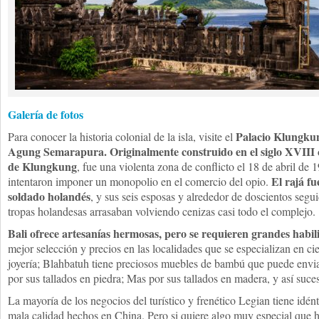
Galería de fotos
Palacio Klungkun
Para conocer la historia colonial de la isla, visite el
Agung Semarapura. Originalmente construido en el siglo XVIII 
de Klungkung
, fue una violenta zona de conflicto el 18 de abril de
El rajá fu
intentaron imponer un monopolio en el comercio del opio.
soldado holandés
, y sus seis esposas y alrededor de doscientos segu
tropas holandesas arrasaban volviendo cenizas casi todo el complejo.
Bali ofrece artesanías hermosas, pero se requieren grandes habil
mejor selección y precios en las localidades que se especializan en cie
joyería; Blahbatuh tiene preciosos muebles de bambú que puede envi
por sus tallados en piedra; Mas por sus tallados en madera, y así suc
La mayoría de los negocios del turístico y frenético Legian tiene idén
mala calidad hechos en China. Pero si quiere algo muy especial que 