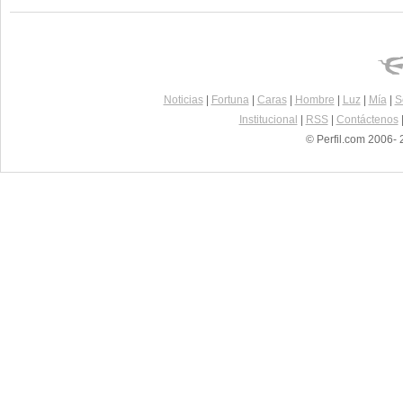
Noticias
|
Fortuna
|
Caras
|
Hombre
|
Luz
|
Mía
|
S
Institucional
|
RSS
|
Contáctenos
© Perfil.com 2006- 