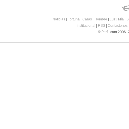
Noticias
|
Fortuna
|
Caras
|
Hombre
|
Luz
|
Mía
|
S
Institucional
|
RSS
|
Contáctenos
© Perfil.com 2006- 