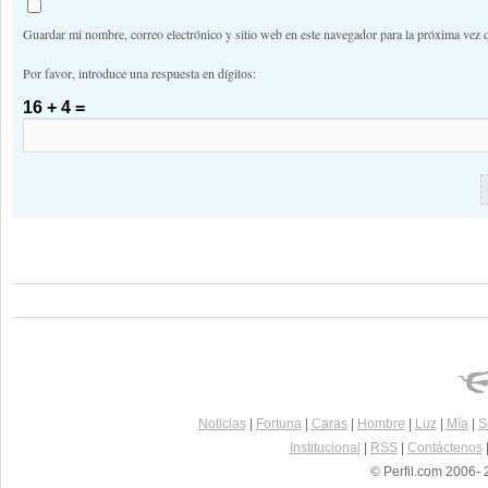
Guardar mi nombre, correo electrónico y sitio web en este navegador para la próxima vez 
Por favor, introduce una respuesta en dígitos:
16 + 4 =
Noticias
|
Fortuna
|
Caras
|
Hombre
|
Luz
|
Mía
|
S
Institucional
|
RSS
|
Contáctenos
© Perfil.com 2006- 