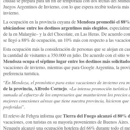
ciudad se prepara para un fin de temporada con dos fechas del Mund
Juegos Argentinos de Invierno, con lo que espera recibir todavía más v
invierno.
Mendoza promedió el 88% e
La ocupación en la provincia cuyana de
ubicándose entre los destinos argentinos más elegidos
, especialmen
de la en Malargüe– y la del Chocolate, en Las Heras. De acuerdo con e
se llegó a 88% de ocupación, un 10% más con respecto a las vacacion
Esta ocupación más la consideración de personas que se alojan en cas
la cantidad de visitantes a 350.000 en julio. De acuerdo con el sitio 
Mendoza ocupa el séptimo lugar entre los destinos más solicitado
vacaciones de invierno, mientras que para Google Argentina, la provin
preferencia turística.
“
En Mendoza, el pronóstico para estas vacaciones de invierno era 
de la provincia, Alfredo Cornejo
. «
La intensa promoción turística 
sumada al esfuerzo de los empresarios que mantuvieron los precios du
mejores conexiones aéreas que tiene nuestra provincia, hicieron qu
preferidas
”.
Tierra del Fuego alcanzó el 80% 
El relevo de Fehgra informa que
vacaciones, con turistas en su mayoría provenientes de Buenos Aires. 
Neuquén alcanzó una ocupación hotelera del 66% durante todo el mes 