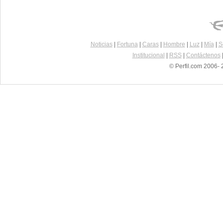
Noticias
|
Fortuna
|
Caras
|
Hombre
|
Luz
|
Mía
|
S
Institucional
|
RSS
|
Contáctenos
© Perfil.com 2006- 