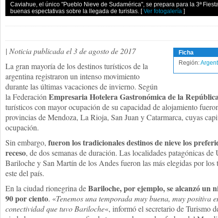
Caviahue, el único "Pueblo Nieve de Sudamérica", se prepara para la 3ª Fiesta 
buenas espectativas sobre la llegada de turistas.
[
Ver fotogalería
]
| Noticia publicada el 3 de agosto de 2017
Ficha
Región:
Argent
La gran mayoría de los destinos turísticos de la
argentina registraron un intenso movimiento
durante las últimas vacaciones de invierno. Según
Empresaria Hotelera Gastronómica de la República
la Federación
turísticos con mayor ocupación de su capacidad de alojamiento fueron 
provincias de Mendoza, La Rioja, San Juan y Catarmarca, cuyas capi
ocupación.
fueron los tradicionales destinos de nieve los preferi
Sin embargo,
receso
, de dos semanas de duración. Las localidades patagónicas de 
Bariloche y San Martín de los Andes fueron las más elegidas por los tu
este del país.
Bariloche, por ejemplo, se alcanzó un n
En la ciudad rionegrina de
90 por ciento
. «
Tenemos una temporada muy buena, muy positiva en c
conectividad que tuvo Bariloche
«, informó el secretario de Turismo 