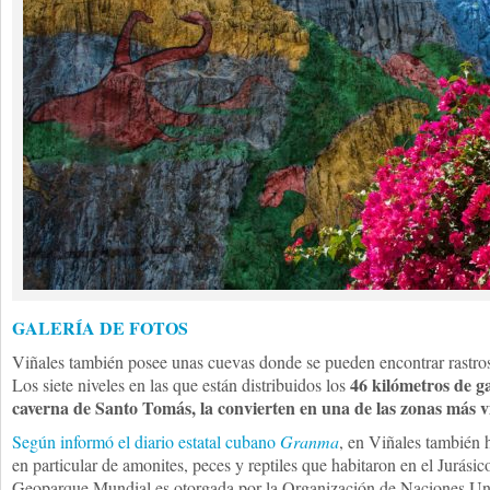
GALERÍA DE FOTOS
Viñales también posee unas cuevas donde se pueden encontrar rastro
46 kilómetros de ga
Los siete niveles en las que están distribuidos los
caverna de Santo Tomás, la convierten en una de las zonas más vis
Según informó el diario estatal cubano
Granma
, en Viñales también h
en particular de amonites, peces y reptiles que habitaron en el Jurási
Geoparque Mundial es otorgada por la Organización de Naciones Uni