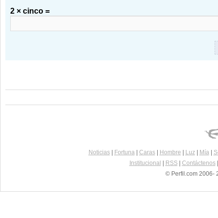
2 × cinco =
Noticias
|
Fortuna
|
Caras
|
Hombre
|
Luz
|
Mía
|
S
Institucional
|
RSS
|
Contáctenos
© Perfil.com 2006- 