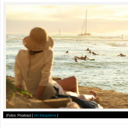
(Fotos: Pixabay)
[
Ver fotogalería
]