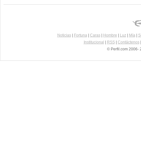
Noticias
|
Fortuna
|
Caras
|
Hombre
|
Luz
|
Mía
|
S
Institucional
|
RSS
|
Contáctenos
© Perfil.com 2006- 