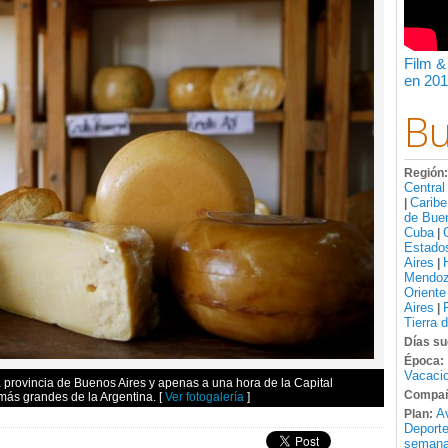
Film &
en 201
Bu
Región
Central
Caribe
|
de Bue
Cuba
|
Estado
Aires
|
Mendo
Oriente
Aires
|
Tierra 
Días su
Época:
Vacacio
 provincia de Buenos Aires y apenas a una hora de la Capital
Compañ
 más grandes de la Argentina.
[
Ver fotogalería
]
A
Plan:
Deport
semana