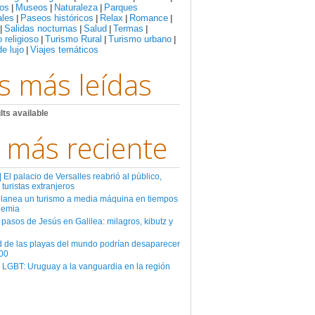
os
Museos
Naturaleza
Parques
|
|
|
ales
Paseos históricos
Relax
Romance
|
|
|
|
Salidas nocturnas
Salud
Termas
|
|
|
|
 religioso
Turismo Rural
Turismo urbano
|
|
|
de lujo
Viajes temáticos
|
s más leídas
lts available
 más reciente
El palacio de Versalles reabrió al público,
 turistas extranjeros
planea un turismo a media máquina en tiempos
demia
 pasos de Jesús en Galilea: milagros, kibutz y
d de las playas del mundo podrían desaparecer
00
 LGBT: Uruguay a la vanguardia en la región