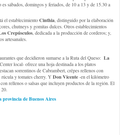
o es sábados, domingos y feriados, de 10 a 13 y de 15.30 a
Cinthia
tá el establecimiento
, distinguido por la elaboración
icores, chutneys y gomitas dulces. Otros establecimientos
os Crepúsculos
, dedicada a la producción de corderos; y,
os artesanales.
La
taurantes que decidieron sumarse a la Ruta del Queso:
enter local- ofrece una hoja destinada a los platos
 destacan sorrentinos de Cabrambert, crêpes rellenos con
Don Vicente
 rúcula y tomates cherry. Y
-en el kilómetro
 con rellenos o salsas que incluyen productos de la región. El
 20.
la provincia de Buenos Aires