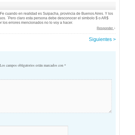
a Fe cuando en realidad es Suipacha, provincia de Buenos Aires. Y los
sos. `Pero claro esta persona debe desconocer el simbolo $ o AR$
or los errores mencionados no lo voy a hacer.
↓
Responder
Siguientes >
comentarios
Los campos obligatorios están marcados con
*