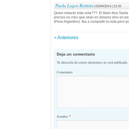
Paola Lagos Battista
| 02/09/2014 | 22:30
Quien redacto esta nota???. El titulo dice Sant
precios no creo que sean en dolares sino en pe
(Peso Argentino). Iba a compartir la nota pero p
< Anteriores
Navegación de 
Deja un comentario
Tu dirección de correo electrónico no será publicada.
Comentario
*
Nombre