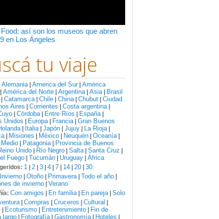
 Food: así son los museos que abren
9 en Los Ángeles
scá tu viaje
Alemania
America del Sur
América
:
|
|
América del Norte
Argentina
Asia
Brasil
|
|
|
|
Catamarca
Chile
China
Chubut
Ciudad
|
|
|
|
|
nos Aires
Corrientes
Costa argentina
|
|
|
Cuyo
Córdoba
Entre Ríos
España
|
|
|
|
s Unidos
Europa
Francia
Gran Buenos
|
|
|
Holanda
Italia
Japón
Jujuy
La Rioja
|
|
|
|
|
za
Misiones
México
Neuquén
Oceanía
|
|
|
|
|
 Medio
Patagonia
Provincia de Buenos
|
|
Reino Unido
Río Negro
Salta
Santa Cruz
|
|
|
|
del Fuego
Tucumán
Uruguay
África
|
|
|
1
2
3
4
7
14
20
30
geridos:
|
|
|
|
|
|
|
Invierno
Otoño
Primavera
Todo el año
|
|
|
|
nes de invierno
Verano
|
Con amigos
En familia
En pareja
Solo
ía:
|
|
|
ventura
Compras
Cruceros
Cultural
|
|
|
|
e
Ecoturismo
Entretenimiento
Fin de
|
|
|
 largo
Fotografía
Gastronomía
Hoteles
|
|
|
|