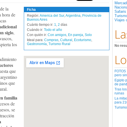
Mercad
Nacion
 de la
Ficha
Safaris
a hora de
Región:
America del Sur
,
Argentina
,
Provincia de
Turismo
ncas
Buenos Aires
Viajes 
Cuánto tiempo ir:
1
,
2
días
adicional
La
Cuándo ir:
Todo el año
n siglo
,
Con quién ir:
Con amigos
,
En pareja
,
Solo
 vascos,
Ideal para:
Compras
,
Cultural
,
Ecoturismo
,
pierta los
Gastronomía
,
Turismo Rural
No resu
Lo
ndimiento
uctores
uesta que
FOTOS | 
pero sin
 argentino
Egipto 
tinos que
de pan
ural.
Tras los
ruinas
en familia
La mita
para 21
cesos de
Turismo
uesos, se
xtracción
a