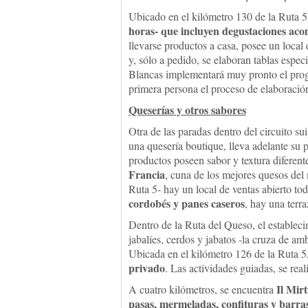
Ubicado en el kilómetro 130 de la Ruta 
horas- que incluyen degustaciones ac
llevarse productos a casa, posee un local
y, sólo a pedido, se elaboran tablas espe
Blancas implementará muy pronto el prog
primera persona el proceso de elaboració
Queserías y otros sabores
Otra de las paradas dentro del circuito s
una quesería boutique, lleva adelante su
productos poseen sabor y textura diferen
Francia
, cuna de los mejores quesos del
Ruta 5- hay un local de ventas abierto tod
cordobés y panes caseros
, hay una terra
Dentro de la Ruta del Queso, el establec
jabalíes, cerdos y jabatos -la cruza de a
Ubicada en el kilómetro 126 de la Ruta 5
privado
. Las actividades guiadas, se rea
Il Mirt
A cuatro kilómetros, se encuentra
pasas, mermeladas, confituras y barras