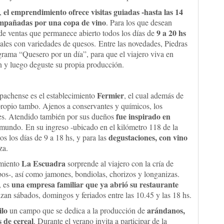
el emprendimiento ofrece visitas guiadas -hasta las 14
5,
ompañadas por una copa de vino
. Para los que desean
9 a 20 hs
 de ventas que permanece abierto todos los días de
ciales con variedades de quesos. Entre las novedades, Piedras
rama “Quesero por un día”, para que el viajero viva en
n y luego deguste su propia producción.
Fermier
uipachense es el establecimiento
, el cual además de
 propio tambo. Ajenos a conservantes y químicos, los
fue inspirado en
tes. Atendido también por sus dueños
 mundo. En su ingreso -ubicado en el kilómetro 118 de la
degustaciones, con vino
os los días de 9 a 18 hs, y para las
za.
La Escuadra
imiento
sorprende al viajero con la cría de
mbos-, así como jamones, bondiolas, chorizos y longanizas.
una empresa familiar que ya abrió su restaurante
, es
lizan sábados, domingos y feriados entre las 10.45 y las 18 hs.
ilo
arándanos,
un campo que se dedica a la producción de
 de cereal
. Durante el verano invita a participar de la