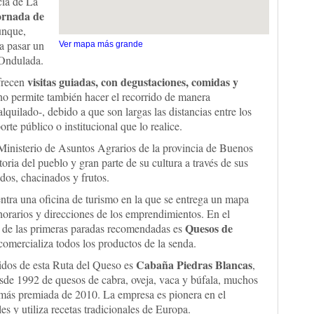
cia de La
ornada de
unque,
a pasar un
Ver mapa más grande
 Ondulada.
visitas guiadas, con degustaciones, comidas y
frecen
ino permite también hacer el recorrido de manera
quilado-, debido a que son largas las distancias entre los
te público o institucional que lo realice.
Ministerio de Asuntos Agrarios de la provincia de Buenos
toria del pueblo y gran parte de su cultura a través de sus
idos, chacinados y frutos.
uentra una oficina de turismo en la que se entrega un mapa
s, horarios y direcciones de los emprendimientos. En el
Quesos de
a de las primeras paradas recomendadas es
omercializa todos los productos de la senda.
Cabaña Piedras Blancas
idos de esta Ruta del Queso es
,
sde 1992 de quesos de cabra, oveja, vaca y búfala, muchos
 más premiada de 2010. La empresa es pionera en el
es y utiliza recetas tradicionales de Europa.