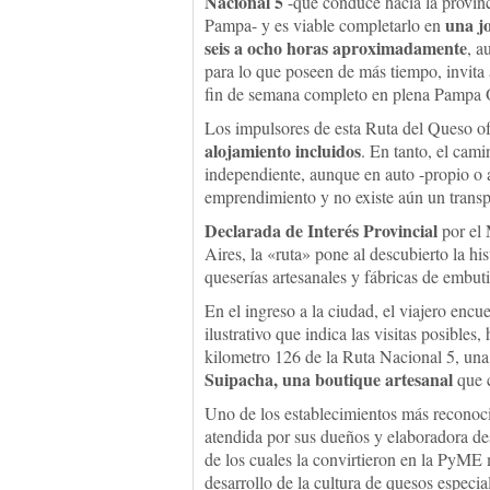
Nacional 5
-que conduce hacia la provin
una j
Pampa- y es viable completarlo en
seis a ocho horas aproximadamente
, a
para lo que poseen de más tiempo, invita 
fin de semana completo en plena Pampa
Los impulsores de esta Ruta del Queso o
alojamiento incluidos
. En tanto, el cam
independiente, aunque en auto -propio o al
emprendimiento y no existe aún un transpor
Declarada de Interés Provincial
por el 
Aires, la «ruta» pone al descubierto la his
queserías artesanales y fábricas de embut
En el ingreso a la ciudad, el viajero enc
ilustrativo que indica las visitas posible
kilometro 126 de la Ruta Nacional 5, un
Suipacha, una boutique artesanal
que c
Uno de los establecimientos más reconoc
atendida por sus dueños y elaboradora de
de los cuales la convirtieron en la PyME
desarrollo de la cultura de quesos especial