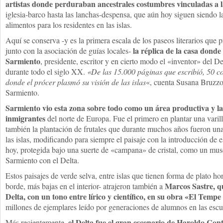
artistas donde perduraban ancestrales costumbres vinculadas a l
iglesia-barco hasta las lanchas-despensa, que aún hoy siguen siendo la
alimentos para los residentes en las islas.
Aquí se conserva -y es la primera escala de los paseos literarios que
la réplica de la casa dond
junto con la asociación de guías locales-
Sarmiento
, presidente, escritor y en cierto modo el «inventor» del D
durante todo el siglo XX.
«De las 15.000 páginas que escribió, 50 c
donde el prócer plasmó su visión de las islas
«, cuenta Susana Bruzzo
Sarmiento.
Sarmiento vio esta zona sobre todo como un área productiva y l
inmigrantes
del norte de Europa. Fue el primero en plantar una var
también la plantación de frutales que durante muchos años fueron una 
las islas, modificando para siempre el paisaje con la introducción de 
hoy, protegida bajo una suerte de «campana» de cristal, como un mus
Sarmiento con el Delta.
Estos paisajes de verde selva, entre islas que tienen forma de plato ho
Marcos Sastre, qu
borde, más bajas en el interior- atrajeron también a
Delta, con un tono entre lírico y científico, en su obra «El Temp
millones de ejemplares leído por generaciones de alumnos en las escu
el Delta fue el gran escenario de Haroldo Cont
Más recientemente,