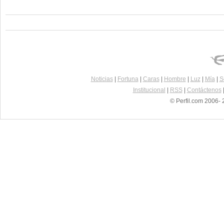
Noticias
|
Fortuna
|
Caras
|
Hombre
|
Luz
|
Mía
|
S
Institucional
|
RSS
|
Contáctenos
© Perfil.com 2006- 