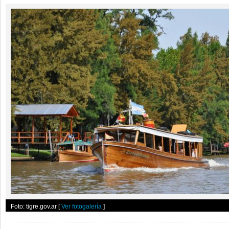
Foto: tigre.gov.ar
[
Ver fotogalería
]