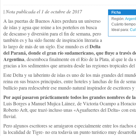
| Nota publicada el 1 de octubre de 2017
Ficha
Región:
Argent
A las puertas de Buenos Aires perdura un universo
Cuánto tiempo 
de islas y agua que reúne a los porteños en busca
Ideal para:
Cul
de descanso y diversión para el fin de semana, pero
también es y ha sido fuente de inspiración literaria a
Delta
lo largo de más de un siglo. Ese mundo es el
del Paraná, donde el gran río sudamericano, que fluye a través d
Argentina
, desemboca finalmente en el Río de la Plata, al que le da s
gracias a los sedimentos que arrastra desde las regiones tropicales del 
Este Delta y su laberinto de islas es uno de los más grandes del mun
reina en sus brazos principales, entre hoteles y lanchas de fin de seman
bullicio para redescubrir ese mundo natural inspirador de escritores y 
Por aquí pasaron prácticamente todos los grandes nombres de la 
Luis Borges a Manuel Mujica Láinez, de Victoria Ocampo a Horacio
Roberto Arlt, que trazó incluso unas «Aguafuertes del Delta» con est
fluvial.
Pero algunos escritores se arraigaron especialmente entre los riachos e
la localidad de Tigre- no era todavía un punto turístico muy desarroll