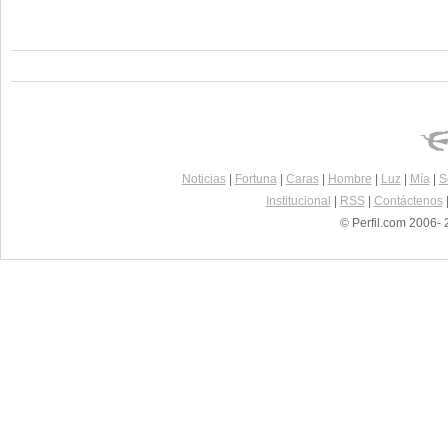
Noticias
|
Fortuna
|
Caras
|
Hombre
|
Luz
|
Mía
|
S
Institucional
|
RSS
|
Contáctenos
© Perfil.com 2006- 