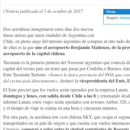
| Noticia publicada el 5 de octubre de 2017
Ficha
Región:
Americ
Dos aerolíneas inauguraron estos días dos nuevas
líneas aéreas que unen ciudades de Argentina con
Chile, en pleno auge del turismo argentino de compras al otro lado d
une el aeropuerto Benjamín Matienzo, de la pro
de ellas es la que
aeropuerto de la capital chilena
.
Tucumán es la primera primera del Noroeste argentino que conecta di
capital del vecino país sin tener que pasar por Córdoba o Buenos Air
Ente Tucumán Turismo: «
Somos la única provincia del NOA que conec
vicepresidenta del Ente,
del vecino país directamente
«, destacó la
El Ente precisó que los vuelos serán operados por la empresa Latam, 
domingos y lunes, con salida desde Chile a las 8
y retornando desd
informó Latam, estos viajes serán operados con aviones Airbus 320, 
y el tiempo de viaje se estima en una hora y cincuenta minutos.
Por otra parte, la aerolínea low cost chilena SKY, que ocupa el segun
transportados en su país de origen y que cuenta con vuelos internacio
comenzó a volar entre la ciudad santafesina de Rosario
Uruguay,