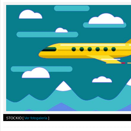
STOCKIO
[
Ver fotogalería
]