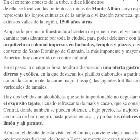
En el extremo opuesto de la urbe, a diez kilómetros
Monte Albán
de ella, se localizan las portentosas ruinas de
, cuyo es
representa los logros culturales de la antigua civilización zapoteca, 
1500 años atrás
extensos valles de la región,
.
Amparado por una infraestructura hotelera de primer nivel, el visitan
caminar pausadamente por toda la ciudad, para poder deleitarse con l
arquitectura colonial impresas en fachadas, templos y plazas
, cu
convento de Santo Domingo de Guzmán, la más imponente y mayor con
América, hoy convertido en centro cultural.
una oferta gastr
En el paseo, a cualquier hora, tendrá a disposición
diversa y exótica
, en la que destacan los platillos elaborados a partir
conocida como mole, la carne magra (tasajo), las gigantes tortillas cro
variedades de tamales.
Hay dos bebidas no alcohólicas que sería imperdonable no degustar: 
el exquisito tejate
, licuado refrescante de maíz y cacao, que se cons
Central, donde también se pueden obtener, a bajo precio, las mejores 
célebres 
cerámica de barro negro, hasta joyería en oro–, y probar los
limón y ají picante
.
Aún con el deleite de esta visita en el ánimo, conviene viajar hacia l
opciones paradisíacas, de Oeste a Este: los resorts de gran turismo de