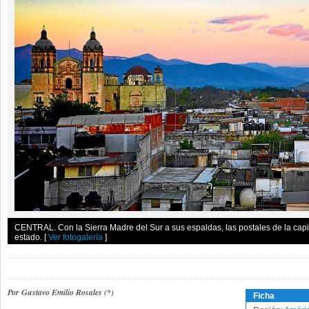
CENTRAL. Con la Sierra Madre del Sur a sus espaldas, las postales de la capit
estado.
[
Ver fotogalería
]
Por Gustavo Emilio Rosales (*)
Ficha