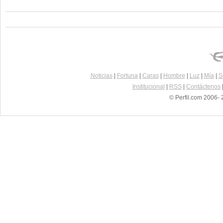
Noticias
|
Fortuna
|
Caras
|
Hombre
|
Luz
|
Mía
|
S
Institucional
|
RSS
|
Contáctenos
© Perfil.com 2006- 