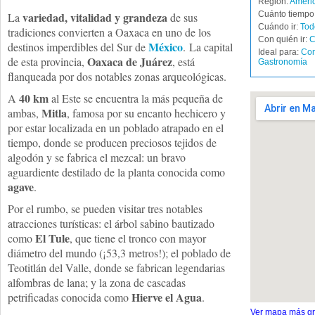
Región:
Améric
variedad, vitalidad y grandeza
Cuánto tiempo 
La
de sus
Cuándo ir:
Tod
tradiciones convierten a Oaxaca en uno de los
Con quién ir:
C
México
destinos imperdibles del Sur de
. La capital
Ideal para:
Co
Oaxaca de Juárez
de esta provincia,
, está
Gastronomía
flanqueada por dos notables zonas arqueológicas.
40 km
A
al Este se encuentra la más pequeña de
Mitla
ambas,
, famosa por su encanto hechicero y
por estar localizada en un poblado atrapado en el
tiempo, donde se producen preciosos tejidos de
algodón y se fabrica el mezcal: un bravo
aguardiente destilado de la planta conocida como
agave
.
Por el rumbo, se pueden visitar tres notables
atracciones turísticas: el árbol sabino bautizado
El Tule
como
, que tiene el tronco con mayor
diámetro del mundo (¡53,3 metros!); el poblado de
Teotitlán del Valle, donde se fabrican legendarias
alfombras de lana; y la zona de cascadas
Hierve el Agua
petrificadas conocida como
.
Ver mapa más g