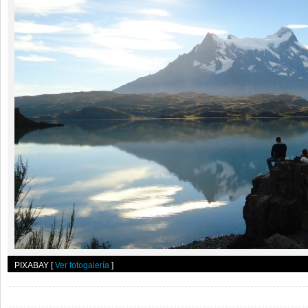
PIXABAY
[
Ver fotogalería
]