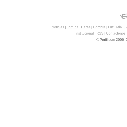
Noticias
|
Fortuna
|
Caras
|
Hombre
|
Luz
|
Mía
|
S
Institucional
|
RSS
|
Contáctenos
© Perfil.com 2006- 