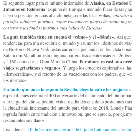
Alaska, en Estados U
El segundo lugar para el infinito indomable de
Julianos en Eslovenia
, esquina de Europa a menudo fuera de las gran
la sexta posición gracias al archipiélago de las Islas Eolias, «
paraíso d
paisajes sublimes, marinos, conos volcánicos, playas de arena negra
costeros y los fondos marinos más bellos de Europa
«.
La guía también tiene en cuenta el «cómo» y el «dónde».
Así que 
tendencias para ir a descubrir el mundo y asumir los «destinos de via
de Boston o Nueva York, estas carreras a pié, andar en bicicleta o na
Safaricom Marathon «sin ninguna barrera física entre ustedes, 26 leon
Por ahora es casi una nece
y 1160 cebras) o la Gran Muralla China.
viajes vegetarianos y veganos
. Y luego los cruceros explorativos, la
«democráticas», y el retorno de las vacaciones con los padres, que «
los mismos».
En tanto que para la española Sevilla, elegida entre las mejores 
especial, pues celebra el 400 aniversario del nacimiento del pintor ba
a lo largo del año se podrán visitar media docena de exposiciones ex
la ciudad más interesante del mundo para visitar en 2018, Lonely Pla
lograda fusión entre tradición e innovación, que se aprecia, por ejemp
restaurantes sevillanos.
Lea además:
10 de los mejores resorts de lujo de Latinoamérica están