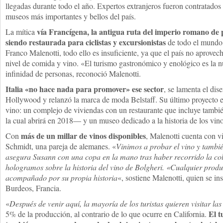
llegadas durante todo el año. Expertos extranjeros fueron contratado
museos más importantes y bellos del país.
vía Francígena, la antigua ruta del imperio romano de
La mítica
siendo restaurada para ciclistas y excursionistas
de todo el mundo.
Franco Malenotti, todo ello es insuficiente, ya que el país no aprovec
nivel de comida y vino. «El turismo gastronómico y enológico es la n
infinidad de personas, reconoció Malenotti.
Italia «no hace nada para promover» ese sector
, se lamenta el dis
Hollywood y relanzó la marca de moda Belstaff. Su último proyecto e
vino: un complejo de viviendas con un restaurante que incluye tamb
la cual abrirá en 2018— y un museo dedicado a la historia de los vin
más de un millar de vinos disponibles
Con
, Malenotti cuenta con 
Schmidt, una pareja de alemanes. «
Vinimos a probar el vino y tambi
asegura Susann con una copa en la mano tras haber recorrido la col
hologramos sobre la historia del vino de Bolgheri. «Cualquier produ
acompañado por su propia historia
«, sostiene Malenotti, quien se in
Burdeos, Francia.
«
Después de venir aquí, la mayoría de los turistas quieren visitar las
El t
5% de la producción, al contrario de lo que ocurre en California.