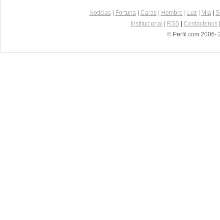
Noticias
|
Fortuna
|
Caras
|
Hombre
|
Luz
|
Mía
|
S
Institucional
|
RSS
|
Contáctenos
© Perfil.com 2006- 