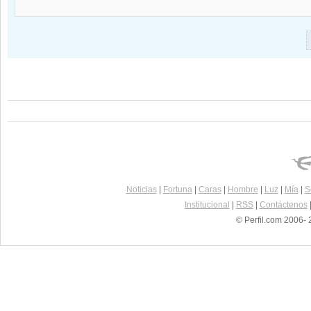
Noticias
|
Fortuna
|
Caras
|
Hombre
|
Luz
|
Mía
|
S
Institucional
|
RSS
|
Contáctenos
© Perfil.com 2006- 