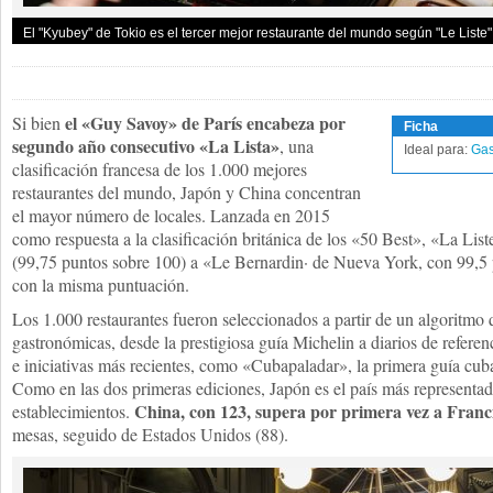
El "Kyubey" de Tokio es el tercer mejor restaurante del mundo según "Le Liste"
el «Guy Savoy» de París encabeza por
Si bien
Ficha
segundo año consecutivo «La Lista»
, una
Ideal para:
Gas
clasificación francesa de los 1.000 mejores
restaurantes del mundo, Japón y China concentran
el mayor número de locales. Lanzada en 2015
como respuesta a la clasificación británica de los «50 Best», «La Lis
(99,75 puntos sobre 100) a «Le Bernardin· de Nueva York, con 99,5
con la misma puntuación.
Los 1.000 restaurantes fueron seleccionados a partir de un algoritmo
gastronómicas, desde la prestigiosa guía Michelin a diarios de refer
e iniciativas más recientes, como «Cubapaladar», la primera guía cub
Como en las dos primeras ediciones, Japón es el país más representado
China, con 123, supera por primera vez a Franc
establecimientos.
mesas, seguido de Estados Unidos (88).