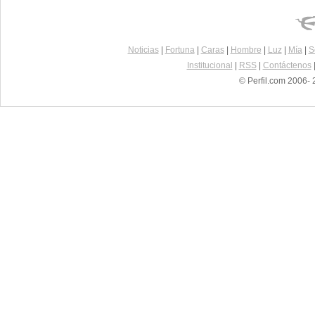
Noticias
|
Fortuna
|
Caras
|
Hombre
|
Luz
|
Mía
|
S
Institucional
|
RSS
|
Contáctenos
© Perfil.com 2006- 