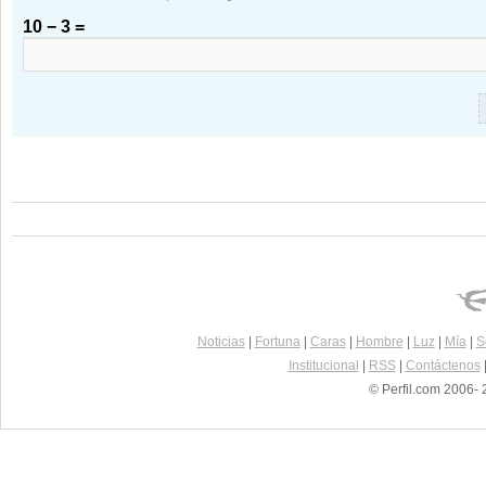
10 − 3 =
Noticias
|
Fortuna
|
Caras
|
Hombre
|
Luz
|
Mía
|
S
Institucional
|
RSS
|
Contáctenos
© Perfil.com 2006- 