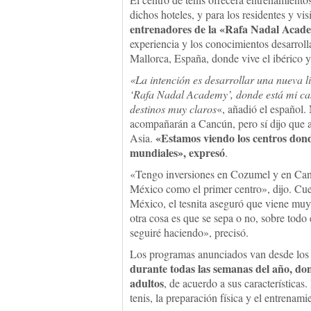
dichos hoteles, y para los residentes y vis
entrenadores de la «Rafa Nadal Acad
experiencia y los conocimientos desarrol
Mallorca, España, donde vive el ibérico 
«La intención es desarrollar una nueva l
‘Rafa Nadal Academy’, donde está mi cas
destinos muy claros
«, añadió el español.
acompañarán a Cancún, pero sí dijo que al
«Estamos viendo los centros dond
Asia.
mundiales», expresó
.
«Tengo inversiones en Cozumel y en Canc
México como el primer centro», dijo. Cues
México, el tesnita aseguró que viene mu
otra cosa es que se sepa o no, sobre todo
seguiré haciendo», precisó.
Los programas anunciados van desde los
durante todas las semanas del año, do
adultos
, de acuerdo a sus características.
tenis, la preparación física y el entrenam