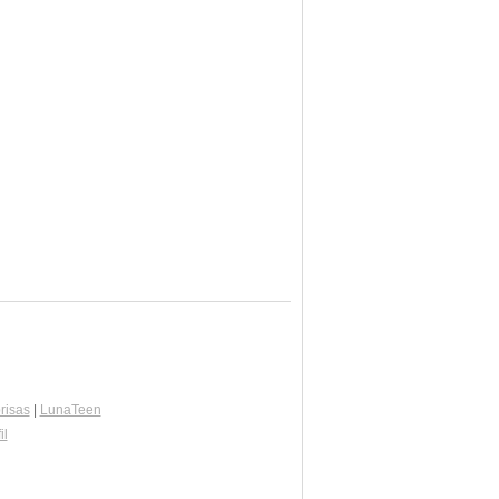
risas
|
LunaTeen
il