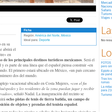
Mercad
Nacion
Safaris
Turismo
Viajes 
La
Ficha
Región:
América del Norte
,
México
Ideal para:
Deporte
No resu
o en su
Lo
 abrirá el
tre» en
 de los principales destinos turísticos mexicanos
. Será el
FOTOS | 
 y es parte de una línea que el español piensa construir «en
pero sin
mundo. El primero estará ubicado en México, «un país cercano
Egipto 
de pan
l número dos del mundo.
Tras los
omplejo vacacional ubicado en Costa Mujeres, «
con el fin
ruinas
La mita
huéspedes y los residentes de la zona puedan jugar y recibir
para 21
levados
«, señaló Nadal. La inauguración del recinto se
Turismo
ocho pistas de tenis de tierra batida, un campo de
uirá
sición de objetos y prendas del tenista español
.
s para todos los niveles y edades de los huéspedes alojados en