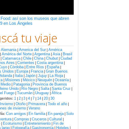
 Food: así son los museos que abren
9 en Los Ángeles
scá tu viaje
Alemania
America del Sur
América
:
|
|
América del Norte
Argentina
Asia
Brasil
|
|
|
|
Catamarca
Chile
China
Chubut
Ciudad
|
|
|
|
|
nos Aires
Corrientes
Costa argentina
|
|
|
Cuyo
Córdoba
Entre Ríos
España
|
|
|
|
s Unidos
Europa
Francia
Gran Buenos
|
|
|
Holanda
Italia
Japón
Jujuy
La Rioja
|
|
|
|
|
za
Misiones
México
Neuquén
Oceanía
|
|
|
|
|
 Medio
Patagonia
Provincia de Buenos
|
|
Reino Unido
Río Negro
Salta
Santa Cruz
|
|
|
|
del Fuego
Tucumán
Uruguay
África
|
|
|
1
2
3
4
7
14
20
30
geridos:
|
|
|
|
|
|
|
Invierno
Otoño
Primavera
Todo el año
|
|
|
|
nes de invierno
Verano
|
Con amigos
En familia
En pareja
Solo
ía:
|
|
|
ventura
Compras
Cruceros
Cultural
|
|
|
|
e
Ecoturismo
Entretenimiento
Fin de
|
|
|
 largo
Fotografía
Gastronomía
Hoteles
|
|
|
|