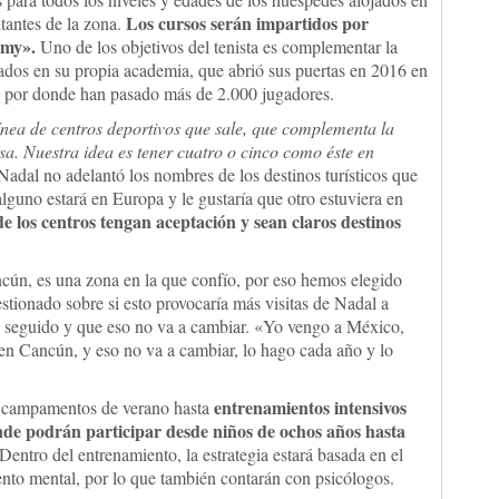
Los cursos serán impartidos por
itantes de la zona.
emy».
Uno de los objetivos del tenista es complementar la
lados en su propia academia, que abrió sus puertas en 2016 en
y por donde han pasado más de 2.000 jugadores.
ínea de centros deportivos que sale, que complementa la
a. Nuestra idea es tener cuatro o cinco como éste en
 Nadal no adelantó los nombres de los destinos turísticos que
guno estará en Europa y le gustaría que otro estuviera en
e los centros tengan aceptación y sean claros destinos
ún, es una zona en la que confío, por eso hemos elegido
tionado sobre si esto provocaría más visitas de Nadal a
y seguido y que eso no va a cambiar. «Yo vengo a México,
 en Cancún, y eso no va a cambiar, lo hago cada año y lo
entrenamientos intensivos
 campamentos de verano hasta
nde podrán participar desde niños de ochos años hasta
 Dentro del entrenamiento, la estrategia estará basada en el
iento mental, por lo que también contarán con psicólogos.