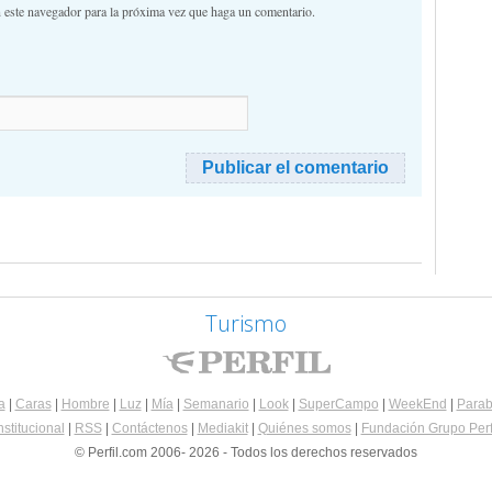
n este navegador para la próxima vez que haga un comentario.
Turismo
a
|
Caras
|
Hombre
|
Luz
|
Mía
|
Semanario
|
Look
|
SuperCampo
|
WeekEnd
|
Parab
nstitucional
|
RSS
|
Contáctenos
|
Mediakit
|
Quiénes somos
|
Fundación Grupo Perf
© Perfil.com 2006- 2026 - Todos los derechos reservados