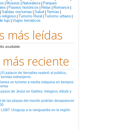
os
Museos
Naturaleza
Parques
|
|
|
ales
Paseos históricos
Relax
Romance
|
|
|
|
Salidas nocturnas
Salud
Termas
|
|
|
|
 religioso
Turismo Rural
Turismo urbano
|
|
|
de lujo
Viajes temáticos
|
s más leídas
lts available
 más reciente
El palacio de Versalles reabrió al público,
 turistas extranjeros
planea un turismo a media máquina en tiempos
demia
 pasos de Jesús en Galilea: milagros, kibutz y
d de las playas del mundo podrían desaparecer
00
 LGBT: Uruguay a la vanguardia en la región