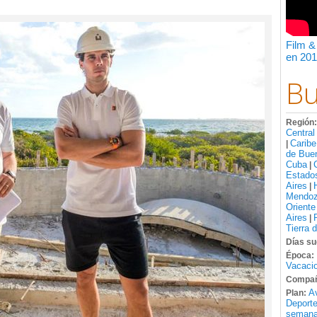
Film &
en 201
Bu
Región
Central
Caribe
|
de Bue
Cuba
|
Estado
Aires
|
Mendo
Oriente
Aires
|
Tierra 
Días su
Época:
Vacacio
Compañ
A
Plan:
Deport
semana