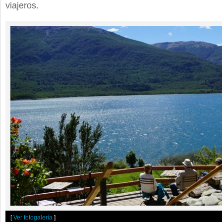
viajeros.
[
Ver fotogalería
]