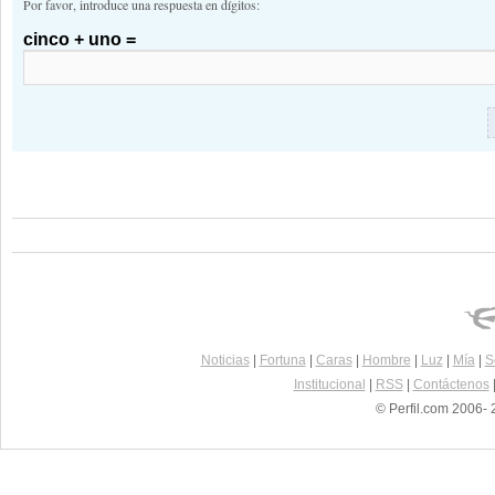
Por favor, introduce una respuesta en dígitos:
cinco + uno =
Noticias
|
Fortuna
|
Caras
|
Hombre
|
Luz
|
Mía
|
S
Institucional
|
RSS
|
Contáctenos
© Perfil.com 2006- 