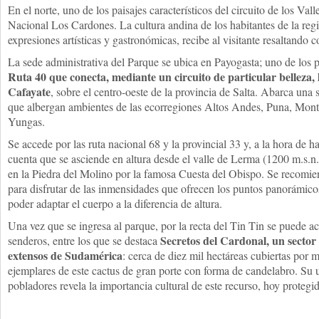
En el norte, uno de los paisajes característicos del circuito de los Val
Nacional Los Cardones. La cultura andina de los habitantes de la reg
expresiones artísticas y gastronómicas, recibe al visitante resaltando c
La sede administrativa del Parque se ubica en Payogasta; uno de los p
Ruta 40 que conecta, mediante un circuito de particular belleza,
Cafayate
, sobre el centro-oeste de la provincia de Salta. Abarca una 
que albergan ambientes de las ecorregiones Altos Andes, Puna, Mont
Yungas.
Se accede por las ruta nacional 68 y la provincial 33 y, a la hora de h
cuenta que se asciende en altura desde el valle de Lerma (1200 m.s.n
en la Piedra del Molino por la famosa Cuesta del Obispo. Se recomien
para disfrutar de las inmensidades que ofrecen los puntos panorámico
poder adaptar el cuerpo a la diferencia de altura.
Una vez que se ingresa al parque, por la recta del Tin Tin se puede a
Secretos del Cardonal, un sector
senderos, entre los que se destaca
extensos de Sudamérica
: cerca de diez mil hectáreas cubiertas por
ejemplares de este cactus de gran porte con forma de candelabro. Su ut
pobladores revela la importancia cultural de este recurso, hoy protegi