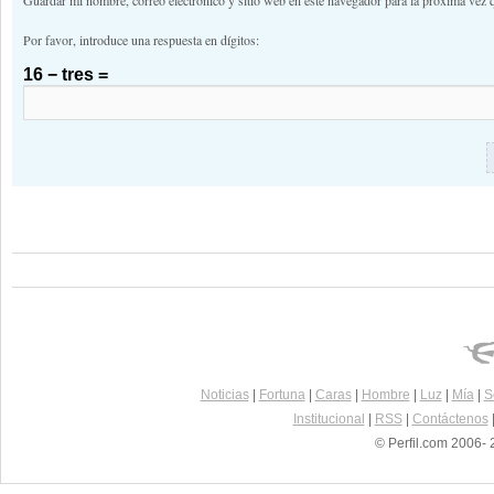
Guardar mi nombre, correo electrónico y sitio web en este navegador para la próxima vez 
Por favor, introduce una respuesta en dígitos:
16 − tres =
Noticias
|
Fortuna
|
Caras
|
Hombre
|
Luz
|
Mía
|
S
Institucional
|
RSS
|
Contáctenos
© Perfil.com 2006- 