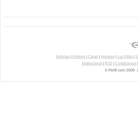
Noticias
|
Fortuna
|
Caras
|
Hombre
|
Luz
|
Mía
|
S
Institucional
|
RSS
|
Contáctenos
© Perfil.com 2006- 