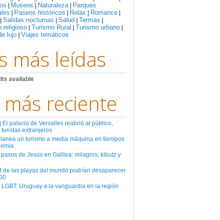
os
Museos
Naturaleza
Parques
|
|
|
ales
Paseos históricos
Relax
Romance
|
|
|
|
Salidas nocturnas
Salud
Termas
|
|
|
|
 religioso
Turismo Rural
Turismo urbano
|
|
|
de lujo
Viajes temáticos
|
s más leídas
lts available
 más reciente
El palacio de Versalles reabrió al público,
 turistas extranjeros
planea un turismo a media máquina en tiempos
demia
 pasos de Jesús en Galilea: milagros, kibutz y
d de las playas del mundo podrían desaparecer
00
 LGBT: Uruguay a la vanguardia en la región