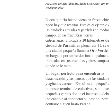
Por Diego Ignacio Almonte, desde Entre Ríos. En Twi
@ballpointblue
Dicen que “lo bueno viene en frasco chic
poco hay que resaltar. Este es el ejemplo
las ciudades situadas y perdidas en medio
campo, en las fructíferas tierras
a 10 kilómetros de
entrerrianas. Ubicada
ciudad de Paraná
, en plena ruta 11, se 
Oro Verde
una ciudad pequeña llamada
,
embargada por un verdor innato, palmera
tropicales en sus avenidas y aires campest
donde se le mire.
lugar perfecto para encontrar la
Un
desconexión
y las pausas que las ciudad
y agitadas carecen. Eso sí, es tan pequeñ
no posee terminal de colectivos, sino una
pequeñas garitas donde el interesado debe
indicándole al conductor su destino, porq
contrario siguen hasta Paraná.