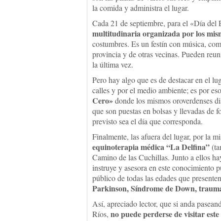
la comida y administra el lugar.
Cada 21 de septiembre, para el «Día del 
multitudinaria organizada por los mis
costumbres. Es un festín con música, comi
provincia y de otras vecinas. Pueden reun
la última vez.
Pero hay algo que es de destacar en el lu
calles y por el medio ambiente; es por e
Cero»
donde los mismos oroverdenses dist
que son puestas en bolsas y llevadas de f
previsto sea el día que corresponda.
Finalmente, las afuera del lugar, por la m
equinoterapia médica “La Delfina”
(ta
Camino de las Cuchillas. Junto a ellos hay
instruye y asesora en este conocimiento pu
público de todas las edades que presenten
Parkinson, Síndrome de Down, traumat
Así, apreciado lector, que si anda paseand
no puede perderse de visitar est
Ríos,