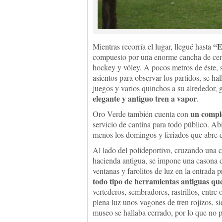
“E
Mientras recorría el lugar, llegué hasta
compuesto por una enorme cancha de cemen
hockey y vóley. A pocos metros de éste, 
asientos para observar los partidos, se ha
juegos y varios quinchos a su alrededor,
elegante y antiguo tren a vapor
.
un comple
Oro Verde también cuenta con
servicio de cantina para todo público. Abi
menos los domingos y feriados que abre de
Al lado del polideportivo, cruzando una ca
hacienda antigua, se impone una casona d
ventanas y farolitos de luz en la entrada 
todo tipo de herramientas antiguas que 
vertederos, sembradores, rastrillos, entr
plena luz unos vagones de tren rojizos, s
museo se hallaba cerrado, por lo que no p