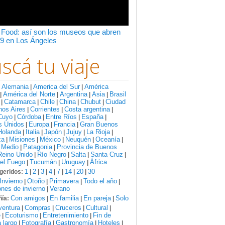
 Food: así son los museos que abren
9 en Los Ángeles
scá tu viaje
Alemania
America del Sur
América
:
|
|
América del Norte
Argentina
Asia
Brasil
|
|
|
|
Catamarca
Chile
China
Chubut
Ciudad
|
|
|
|
|
nos Aires
Corrientes
Costa argentina
|
|
|
Cuyo
Córdoba
Entre Ríos
España
|
|
|
|
s Unidos
Europa
Francia
Gran Buenos
|
|
|
Holanda
Italia
Japón
Jujuy
La Rioja
|
|
|
|
|
za
Misiones
México
Neuquén
Oceanía
|
|
|
|
|
 Medio
Patagonia
Provincia de Buenos
|
|
Reino Unido
Río Negro
Salta
Santa Cruz
|
|
|
|
del Fuego
Tucumán
Uruguay
África
|
|
|
1
2
3
4
7
14
20
30
geridos:
|
|
|
|
|
|
|
Invierno
Otoño
Primavera
Todo el año
|
|
|
|
nes de invierno
Verano
|
Con amigos
En familia
En pareja
Solo
ía:
|
|
|
ventura
Compras
Cruceros
Cultural
|
|
|
|
e
Ecoturismo
Entretenimiento
Fin de
|
|
|
 largo
Fotografía
Gastronomía
Hoteles
|
|
|
|