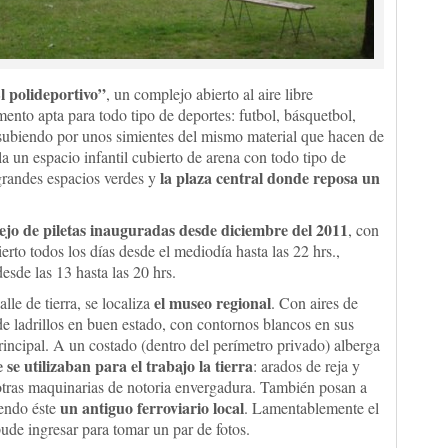
l polideportivo”
, un complejo abierto al aire libre
to apta para todo tipo de deportes: futbol, básquetbol,
subiendo por unos simientes del mismo material que hacen de
lla un espacio infantil cubierto de arena con todo tipo de
la plaza central donde reposa un
 grandes espacios verdes y
jo de piletas inauguradas desde diciembre del 2011
, con
erto todos los días desde el mediodía hasta las 22 hrs.,
sde las 13 hasta las 20 hrs.
el museo regional
lle de tierra, se localiza
. Con aires de
e ladrillos en buen estado, con contornos blancos en sus
principal. A un costado (dentro del perímetro privado) alberga
se utilizaban para el trabajo la tierra
: arados de reja y
e otras maquinarias de notoria envergadura. También posan a
un antiguo ferroviario local
iendo éste
. Lamentablemente el
ude ingresar para tomar un par de fotos.