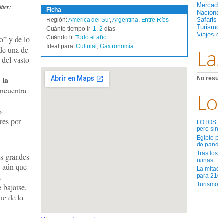
Mercad
tter:
Ficha
Nacion
Safaris
Región:
America del Sur
,
Argentina
,
Entre Ríos
Turismo
Cuánto tiempo ir:
1
,
2
días
Viajes 
o” y de lo
Cuándo ir:
Todo el año
Ideal para:
Cultural
,
Gastronomía
 de una de
La
 del vasto
 la
No resu
encuentra
Lo
s
res por
FOTOS | 
pero sin
Egipto 
de pan
Tras los
es grandes
ruinas
a aún que
La mita
s
para 21
Turismo
 bajarse,
ue de lo