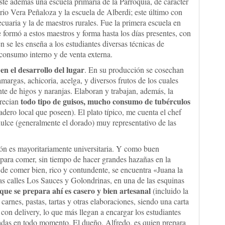
iste además una escuela primaria de la Parroquia, de carácter
rio Vera Peñaloza y la escuela de Alberdi; este último con
cuaria y la de maestros rurales. Fue la primera escuela en
formó a estos maestros y forma hasta los días presentes, con
 se les enseña a los estudiantes diversas técnicas de
 consumo interno y de venta externa.
 en el desarrollo del lugar
. En su producción se cosechan
amargas, achicoria, acelga, y diversos frutos de los cuales
e de higos y naranjas. Elaboran y trabajan, además, la
todo tipo de guisos, mucho consumo de tubérculos
precian
adero local que poseen). El plato típico, me cuenta el chef
ulce (generalmente el dorado) muy representativo de las
ón es mayoritariamente universitaria. Y como buen
 para comer, sin tiempo de hacer grandes hazañas en la
 de comer bien, rico y contundente, se encuentra «Juana la
as calles Los Sauces y Golondrinas, en una de las esquinas
que se prepara ahí es casero y bien artesanal
(incluido la
arnes, pastas, tartas y otras elaboraciones, siendo una carta
on delivery, lo que más llegan a encargar los estudiantes
adas en todo momento. El dueño, Alfredo, es quien prepara