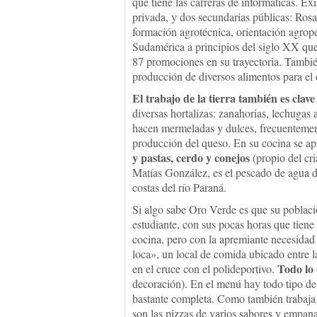
que tiene las carreras de informáticas. Ex
privada, y dos secundarias públicas: Rosa
formación agrotécnica, orientación agrope
Sudamérica a principios del siglo XX que 
87 promociones en su trayectoria. También
producción de diversos alimentos para el
El trabajo de la tierra también es clave
diversas hortalizas: zanahorias, lechugas 
hacen mermeladas y dulces, frecuentement
producción del queso. En su cocina se a
y pastas, cerdo y conejos
(propio del cri
Matías González, es el pescado de agua d
costas del río Paraná.
Si algo sabe Oro Verde es que su poblaci
estudiante, con sus pocas horas que tiene
cocina, pero con la apremiante necesidad
loca», un local de comida ubicado entre l
Todo lo 
en el cruce con el polideportivo.
decoración). En el menú hay todo tipo de c
bastante completa. Como también trabaja c
son las pizzas de varios sabores y empan