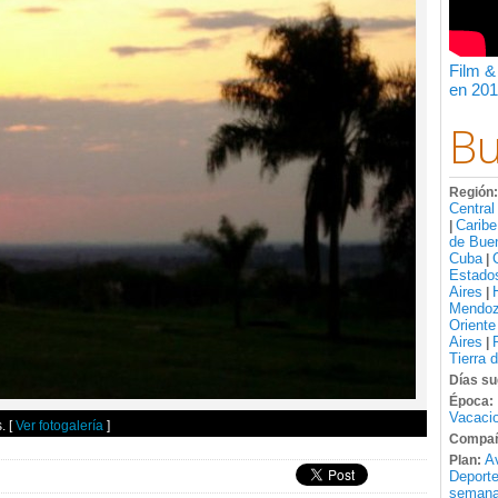
Film &
en 201
Bu
Región
Central
Caribe
|
de Bue
Cuba
|
Estado
Aires
|
Mendo
Oriente
Aires
|
Tierra 
Días su
Época:
Vacacio
s.
[
Ver fotogalería
]
Compañ
A
Plan:
Deport
semana