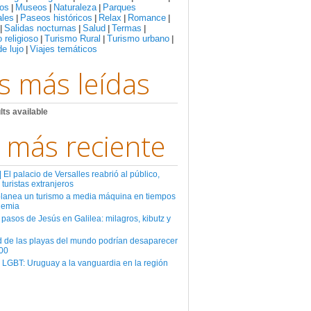
os
Museos
Naturaleza
Parques
|
|
|
ales
Paseos históricos
Relax
Romance
|
|
|
|
Salidas nocturnas
Salud
Termas
|
|
|
|
 religioso
Turismo Rural
Turismo urbano
|
|
|
de lujo
Viajes temáticos
|
s más leídas
lts available
 más reciente
El palacio de Versalles reabrió al público,
 turistas extranjeros
planea un turismo a media máquina en tiempos
demia
 pasos de Jesús en Galilea: milagros, kibutz y
d de las playas del mundo podrían desaparecer
00
 LGBT: Uruguay a la vanguardia en la región