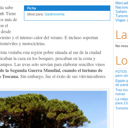
Mercad
lia sube
Nacion
Ficha
Safaris
ri
. Tiene
Ideal para:
Gastronomía
Turismo
Los más de
Viajes 
on el
La
n desde
ierno y el intenso calor del verano. E incluso soportan
utomóviles y motocicletas.
No resu
ista visitaba esta región pobre situada al sur de la ciudad
Lo
ticaban la caza en los bosques, pescaban en la costa y
 campos. Las uvas solo servían para elaborar sencillos vinos
s de la Segunda Guerra Mundial, cuando el
turismo
de
FOTOS | 
la Toscana.
Sin embargo, fue el éxito de sus vitivinicultores
pero sin
Egipto 
de pan
Tras los
ruinas
La mita
para 21
Turismo