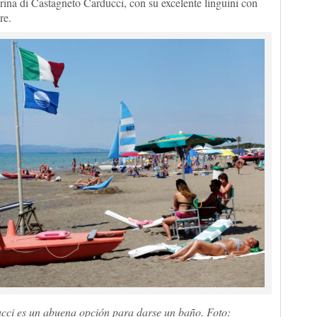
ina di Castagneto Carducci, con su excelente linguini con
re.
cci es un abuena opción para darse un baño. Foto: