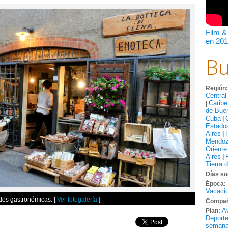
Film &
en 201
Bu
Región
Central
Caribe
|
de Bue
Cuba
|
Estado
Aires
|
Mendo
Oriente
Aires
|
Tierra 
Días su
Época:
Vacacio
ades gastronómicas.
[
Ver fotogalería
]
Compañ
A
Plan:
Deport
semana