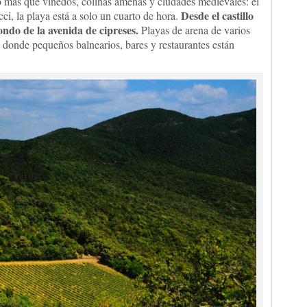
go más que viñedos, colinas amenas y ciudades medievales: el
Desde el castillo
i, la playa está a solo un cuarto de hora.
ondo de la avenida de cipreses.
Playas de arena de varios
 donde pequeños balnearios, bares y restaurantes están