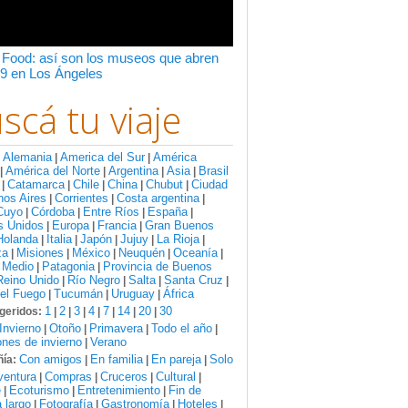
 Food: así son los museos que abren
9 en Los Ángeles
scá tu viaje
Alemania
America del Sur
América
:
|
|
América del Norte
Argentina
Asia
Brasil
|
|
|
|
Catamarca
Chile
China
Chubut
Ciudad
|
|
|
|
|
nos Aires
Corrientes
Costa argentina
|
|
|
Cuyo
Córdoba
Entre Ríos
España
|
|
|
|
s Unidos
Europa
Francia
Gran Buenos
|
|
|
Holanda
Italia
Japón
Jujuy
La Rioja
|
|
|
|
|
za
Misiones
México
Neuquén
Oceanía
|
|
|
|
|
 Medio
Patagonia
Provincia de Buenos
|
|
Reino Unido
Río Negro
Salta
Santa Cruz
|
|
|
|
del Fuego
Tucumán
Uruguay
África
|
|
|
1
2
3
4
7
14
20
30
geridos:
|
|
|
|
|
|
|
Invierno
Otoño
Primavera
Todo el año
|
|
|
|
nes de invierno
Verano
|
Con amigos
En familia
En pareja
Solo
ía:
|
|
|
ventura
Compras
Cruceros
Cultural
|
|
|
|
e
Ecoturismo
Entretenimiento
Fin de
|
|
|
 largo
Fotografía
Gastronomía
Hoteles
|
|
|
|