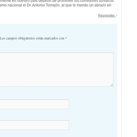
emente en nuestro país dejaron de promover los corredores turísticos
ismo nacional el Dr. Antonio Torrejón, al que le mando un abrazo en
↓
Responder
Los campos obligatorios están marcados con
*