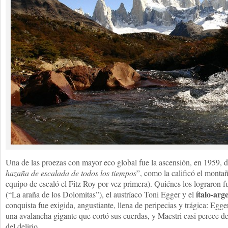
Una de las proezas con mayor eco global fue la ascensión, en 1959, d
hazaña de escalada de todos los tiempos
”, como la calificó el montañ
equipo de escaló el Fitz Roy por vez primera). Quiénes los lograron f
ítalo-arg
(“La araña de los Dolomitas”), el austríaco Toni Egger y el
conquista fue exigida, angustiante, llena de peripecias y trágica: Egg
una avalancha gigante que cortó sus cuerdas, y Maestri casi perece 
del delirio.