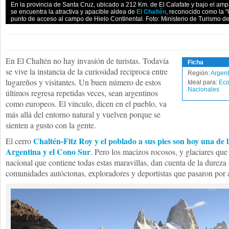
En la provincia de Santa Cruz, ubicado a 212 Km. de El Calafate y bajo el amp
se encuentra la atractiva y apacible aldea de
El Chaltén
, reconocido como la "
punto de acceso al campo de Hielo Continental. Foto: Ministerio de Turismo d
En El Chaltén no hay invasión de turistas. Todavía
Ficha
se vive la instancia de la curiosidad reciproca entre
Región:
Argent
lugareños y visitantes. Un buen número de estos
Ideal para:
Eco
Nacionales
últimos regresa repetidas veces, sean argentinos
como europeos. El vínculo, dicen en el pueblo, va
más allá del entorno natural y vuelven porque se
sienten a gusto con la gente.
Chaltén-Fitz Roy y el poblado a sus pies son hoy una de l
El cerro
Argentina y el Cono Sur
. Pero los macizos rocosos, y glaciares que
nacional que contiene todas estas maravillas, dan cuenta de la dureza 
comunidades autóctonas, exploradores y deportistas que pasaron por a