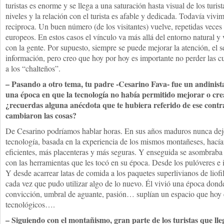
turistas es enorme y se llega a una saturación hasta visual de los turi
niveles y la relación con el turista es afable y dedicada. Todavía vivim
reciproca. Un buen número (de los visitantes) vuelve, repetidas veces
europeos. En estos casos el vínculo va más allá del entorno natural y
con la gente. Por supuesto, siempre se puede mejorar la atención, el se
información, pero creo que hoy por hoy es importante no perder las c
a los “chalteños”.
– Pasando a otro tema, tu padre -Cesarino Fava- fue un andinista
una época en que la tecnología no había permitido mejorar o cre
¿recuerdas alguna anécdota que te hubiera referido de ese contr
cambiaron las cosas?
De Cesarino podríamos hablar horas. En sus años maduros nunca dej
tecnología, basada en la experiencia de los mismos montañeses, hacía
eficientes, más placenteras y más seguras. Y enseguida se asombraba
con las herramientas que les tocó en su época. Desde los pulóveres e in
Y desde acarrear latas de comida a los paquetes superlivianos de liof
cada vez que pudo utilizar algo de lo nuevo. Él vivió una época donde 
convicción, umbral de aguante, pasión… suplían un espacio que hoy 
tecnológicos….
– Siguiendo con el montañismo, gran parte de los turistas que ll