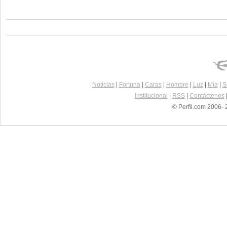
Noticias
|
Fortuna
|
Caras
|
Hombre
|
Luz
|
Mía
|
S
Institucional
|
RSS
|
Contáctenos
© Perfil.com 2006- 