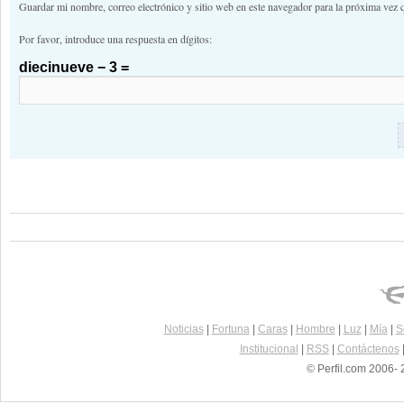
Guardar mi nombre, correo electrónico y sitio web en este navegador para la próxima vez 
Por favor, introduce una respuesta en dígitos:
diecinueve − 3 =
Noticias
|
Fortuna
|
Caras
|
Hombre
|
Luz
|
Mía
|
S
Institucional
|
RSS
|
Contáctenos
© Perfil.com 2006- 