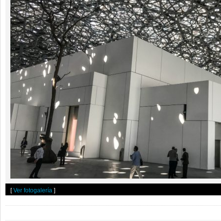
[
Ver fotogalería
]