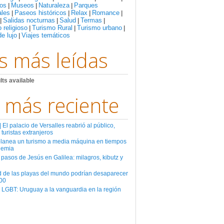
os
Museos
Naturaleza
Parques
|
|
|
ales
Paseos históricos
Relax
Romance
|
|
|
|
Salidas nocturnas
Salud
Termas
|
|
|
|
 religioso
Turismo Rural
Turismo urbano
|
|
|
de lujo
Viajes temáticos
|
s más leídas
lts available
 más reciente
El palacio de Versalles reabrió al público,
 turistas extranjeros
planea un turismo a media máquina en tiempos
demia
 pasos de Jesús en Galilea: milagros, kibutz y
d de las playas del mundo podrían desaparecer
00
 LGBT: Uruguay a la vanguardia en la región