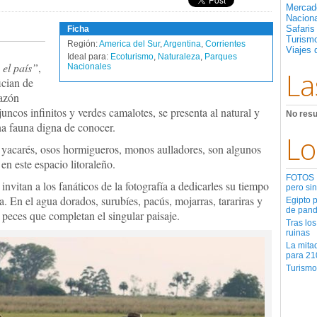
Mercad
Nacion
Safaris
Ficha
Turismo
Región:
America del Sur
,
Argentina
,
Corrientes
Viajes 
Ideal para:
Ecoturismo
,
Naturaleza
,
Parques
 el país”
,
Nacionales
La
ician de
razón
 juncos infinitos y verdes camalotes, se presenta al natural y
No resu
na fauna digna de conocer.
Lo
s yacarés, osos hormigueros, monos aulladores, son algunos
en este espacio litoraleño.
FOTOS | 
invitan a los fanáticos de la fotografía a dedicarles su tiempo
pero sin
a. En el agua dorados, surubíes, pacús, mojarras, tarariras y
Egipto 
de pan
 peces que completan el singular paisaje.
Tras los
ruinas
La mita
para 21
Turismo