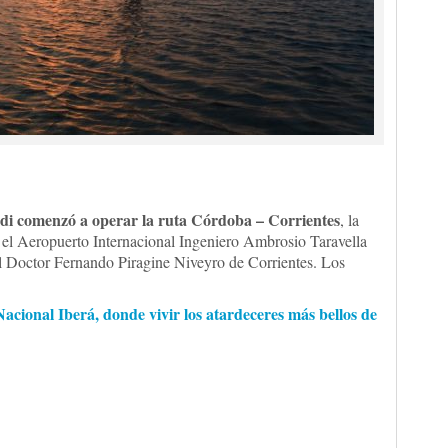
di comenzó a operar la ruta Córdoba – Corrientes
, la
e el Aeropuerto Internacional Ingeniero Ambrosio Taravella
l Doctor Fernando Piragine Niveyro de Corrientes. Los
Nacional Iberá, donde vivir los atardeceres más bellos de