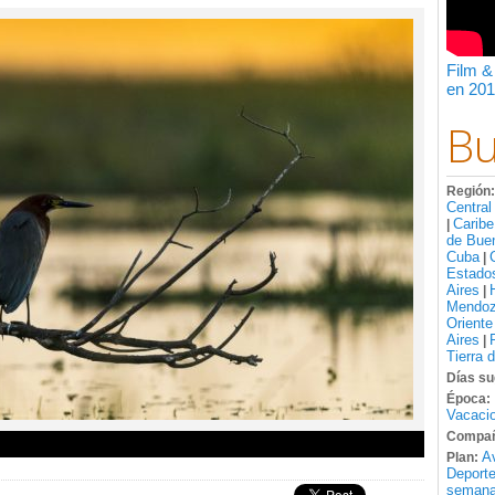
Film &
en 201
Bu
Región
Central
Caribe
|
de Bue
Cuba
|
Estado
Aires
|
Mendo
Oriente
Aires
|
Tierra 
Días su
Época:
Vacacio
Compañ
A
Plan:
Deport
semana