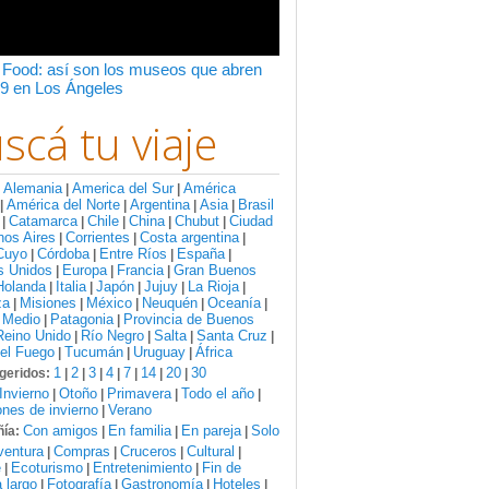
 Food: así son los museos que abren
9 en Los Ángeles
scá tu viaje
Alemania
America del Sur
América
:
|
|
América del Norte
Argentina
Asia
Brasil
|
|
|
|
Catamarca
Chile
China
Chubut
Ciudad
|
|
|
|
|
nos Aires
Corrientes
Costa argentina
|
|
|
Cuyo
Córdoba
Entre Ríos
España
|
|
|
|
s Unidos
Europa
Francia
Gran Buenos
|
|
|
Holanda
Italia
Japón
Jujuy
La Rioja
|
|
|
|
|
za
Misiones
México
Neuquén
Oceanía
|
|
|
|
|
 Medio
Patagonia
Provincia de Buenos
|
|
Reino Unido
Río Negro
Salta
Santa Cruz
|
|
|
|
del Fuego
Tucumán
Uruguay
África
|
|
|
1
2
3
4
7
14
20
30
geridos:
|
|
|
|
|
|
|
Invierno
Otoño
Primavera
Todo el año
|
|
|
|
nes de invierno
Verano
|
Con amigos
En familia
En pareja
Solo
ía:
|
|
|
ventura
Compras
Cruceros
Cultural
|
|
|
|
e
Ecoturismo
Entretenimiento
Fin de
|
|
|
 largo
Fotografía
Gastronomía
Hoteles
|
|
|
|