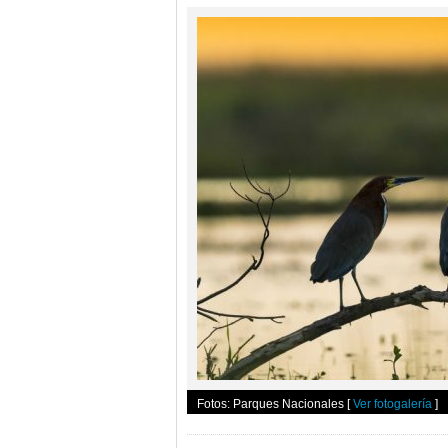
Fotos: Parques Nacionales
[
Ver fotogalería
]