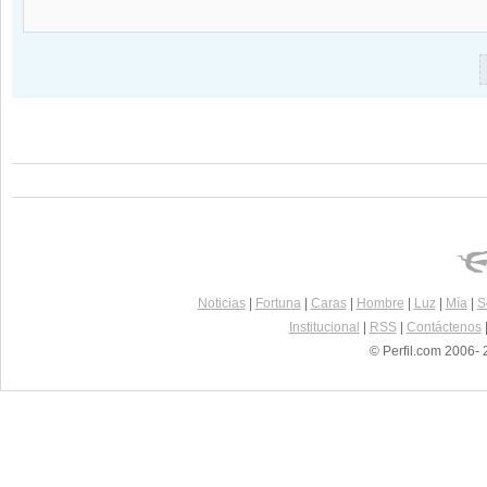
Noticias
|
Fortuna
|
Caras
|
Hombre
|
Luz
|
Mía
|
S
Institucional
|
RSS
|
Contáctenos
© Perfil.com 2006- 