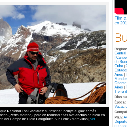
Film &
en 201
Bu
Región
Central
Caribe
|
de Bue
Cuba
|
Estado
Aires
|
Mendo
Oriente
Aires
|
Tierra 
Días su
Época:
Vacacio
que Nacional Los Glaciares: su "oficina" incluye el glaciar más
Compañ
ocido (Perito Moreno), pero en realidad esas avalanchas de hielo en
A
Plan:
en del Campo de Hielo Patagónico Sur. Foto: 7Maravillas
[
Ver
Deport
semana