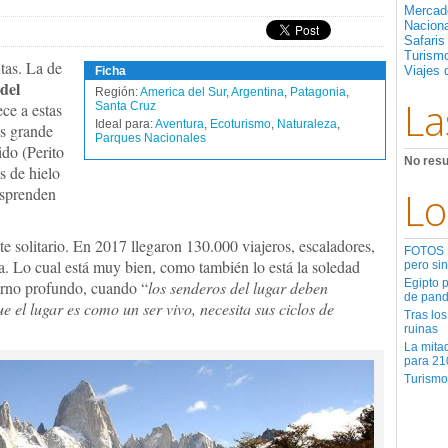
Mercad
Nacion
Safaris
Turismo
ntas. La de
Viajes 
Ficha
del
Región:
America del Sur
,
Argentina
,
Patagonia
,
La
ece a estas
Santa Cruz
Ideal para:
Aventura
,
Ecoturismo
,
Naturaleza
,
ás grande
Parques Nacionales
do (Perito
No resu
s de hielo
esprenden
Lo
e solitario. En 2017 llegaron 130.000 viajeros, escaladores,
FOTOS | 
a. Lo cual está muy bien, como también lo está la soledad
pero sin
Egipto 
ierno profundo, cuando “
los senderos del lugar deben
de pan
 el lugar es como un ser vivo, necesita sus ciclos de
Tras los
ruinas
La mita
para 21
Turismo