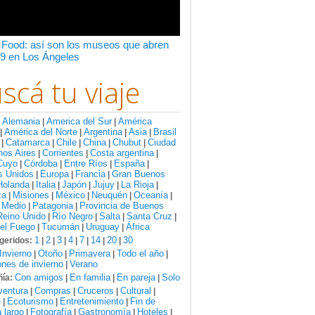
 Food: así son los museos que abren
9 en Los Ángeles
scá tu viaje
Alemania
America del Sur
América
:
|
|
América del Norte
Argentina
Asia
Brasil
|
|
|
|
Catamarca
Chile
China
Chubut
Ciudad
|
|
|
|
|
nos Aires
Corrientes
Costa argentina
|
|
|
Cuyo
Córdoba
Entre Ríos
España
|
|
|
|
s Unidos
Europa
Francia
Gran Buenos
|
|
|
Holanda
Italia
Japón
Jujuy
La Rioja
|
|
|
|
|
za
Misiones
México
Neuquén
Oceanía
|
|
|
|
|
 Medio
Patagonia
Provincia de Buenos
|
|
Reino Unido
Río Negro
Salta
Santa Cruz
|
|
|
|
del Fuego
Tucumán
Uruguay
África
|
|
|
1
2
3
4
7
14
20
30
geridos:
|
|
|
|
|
|
|
Invierno
Otoño
Primavera
Todo el año
|
|
|
|
nes de invierno
Verano
|
Con amigos
En familia
En pareja
Solo
ía:
|
|
|
ventura
Compras
Cruceros
Cultural
|
|
|
|
e
Ecoturismo
Entretenimiento
Fin de
|
|
|
 largo
Fotografía
Gastronomía
Hoteles
|
|
|
|