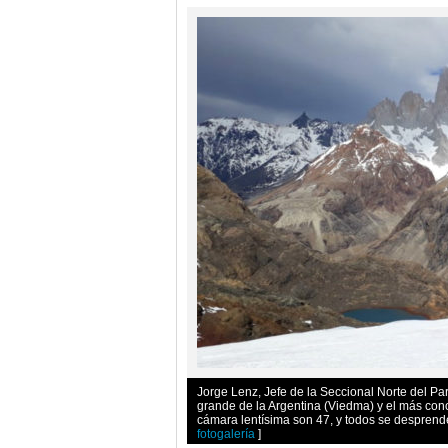
Jorge Lenz, Jefe de la Seccional Norte del Par
grande de la Argentina (Viedma) y el más con
cámara lentísima son 47, y todos se desprend
fotogalería
]