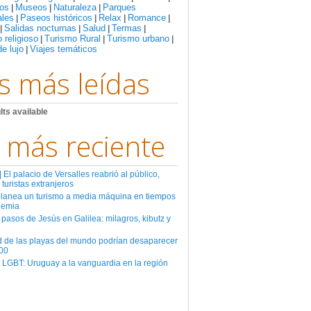
os
Museos
Naturaleza
Parques
|
|
|
ales
Paseos históricos
Relax
Romance
|
|
|
|
Salidas nocturnas
Salud
Termas
|
|
|
|
 religioso
Turismo Rural
Turismo urbano
|
|
|
de lujo
Viajes temáticos
|
s más leídas
lts available
 más reciente
El palacio de Versalles reabrió al público,
 turistas extranjeros
planea un turismo a media máquina en tiempos
demia
 pasos de Jesús en Galilea: milagros, kibutz y
d de las playas del mundo podrían desaparecer
00
 LGBT: Uruguay a la vanguardia en la región