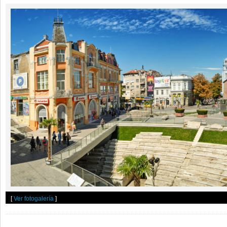
[
Ver fotogalería
]