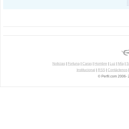
Noticias
|
Fortuna
|
Caras
|
Hombre
|
Luz
|
Mía
|
S
Institucional
|
RSS
|
Contáctenos
© Perfil.com 2006- 