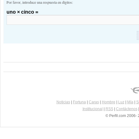
Por favor, introduce una respuesta en dígitos:
uno × cinco =
Noticias
|
Fortuna
|
Caras
|
Hombre
|
Luz
|
Mía
|
S
Institucional
|
RSS
|
Contáctenos
© Perfil.com 2006- 