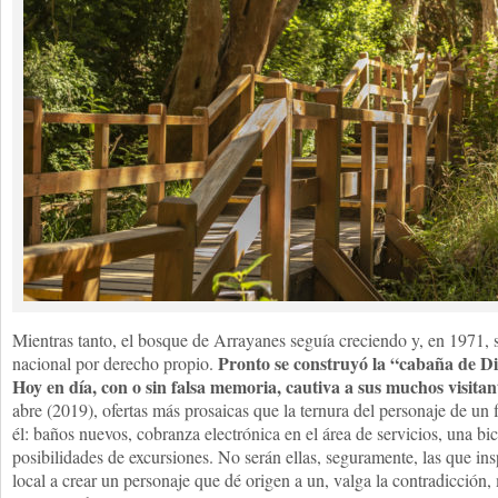
Mientras tanto, el bosque de Arrayanes seguía creciendo y, en 1971, 
Pronto se construyó la “cabaña de Dis
nacional por derecho propio.
Hoy en día, con o sin falsa memoria, cautiva a sus muchos visitan
abre (2019), ofertas más prosaicas que la ternura del personaje de un 
él: baños nuevos, cobranza electrónica en el área de servicios, una b
posibilidades de excursiones. No serán ellas, seguramente, las que ins
local a crear un personaje que dé origen a un, valga la contradicción,