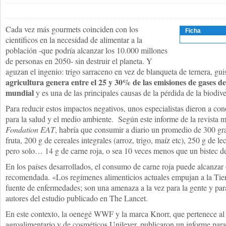
Cada vez más gourmets coinciden con los
Ficha
científicos en la necesidad de alimentar a la
población -que podría alcanzar los 10.000 millones
de personas en 2050- sin destruir el planeta. Y
aguzan el ingenio: trigo sarraceno en vez de blanqueta de ternera, gui
agricultura genera entre el 25 y 30% de las emisiones de gases de
mundial
y es una de las principales causas de la pérdida de la biodive
Para reducir estos impactos negativos, unos especialistas dieron a co
para la salud y el medio ambiente. Según este informe de la revista 
Fondation EAT
, habría que consumir a diario un promedio de 300 gr
fruta, 200 g de cereales integrales (arroz, trigo, maíz etc), 250 g de le
pero solo… 14 g de carne roja, o sea 10 veces menos que un bistec 
En los países desarrollados, el consumo de carne roja puede alcanzar
recomendada. «Los regímenes alimenticios actuales empujan a la Tierr
fuente de enfermedades; son una amenaza a la vez para la gente y para
autores del estudio publicado en The Lancet.
En este contexto, la oenegé WWF y la marca Knorr, que pertenece al 
agroalimentario y de cosméticos Unilever, publicaron un informe par