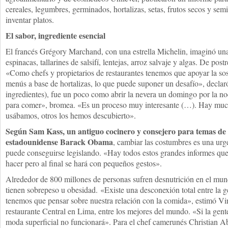
cereales, legumbres, germinados, hortalizas, setas, frutos secos y semi
inventar platos.
El sabor, ingrediente esencial
El francés Grégory Marchand, con una estrella Michelin, imaginó una
espinacas, tallarines de salsifí, lentejas, arroz salvaje y algas. De post
«Como chefs y propietarios de restaurantes tenemos que apoyar la so
menús a base de hortalizas, lo que puede suponer un desafío», declaró
ingredientes), fue un poco como abrir la nevera un domingo por la n
para comer», bromea. «Es un proceso muy interesante (…). Hay muc
usábamos, otros los hemos descubierto».
Según Sam Kass, un antiguo cocinero y consejero para temas de 
estadounidense Barack Obama
, cambiar las costumbres es una urg
puede conseguirse legislando. «Hay todos estos grandes informes que
hacer pero al final se hará con pequeños gestos».
Alrededor de 800 millones de personas sufren desnutrición en el mun
tienen sobrepeso u obesidad. «Existe una desconexión total entre la ge
tenemos que pensar sobre nuestra relación con la comida», estimó Vir
restaurante Central en Lima, entre los mejores del mundo. «Si la gen
moda superficial no funcionará». Para el chef camerunés Christian 