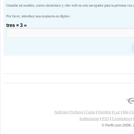
Guardar mi nombre, correo electrónico y sitio web en este navegador para la próxima vez 
Por favor, introduce una respuesta en dígitos:
tres × 3 =
Noticias
|
Fortuna
|
Caras
|
Hombre
|
Luz
|
Mía
|
S
Institucional
|
RSS
|
Contáctenos
© Perfil.com 2006- 