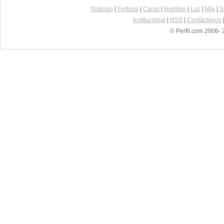
Noticias
|
Fortuna
|
Caras
|
Hombre
|
Luz
|
Mía
|
S
Institucional
|
RSS
|
Contáctenos
© Perfil.com 2006- 