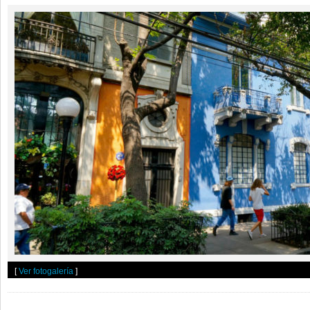
[
Ver fotogalería
]