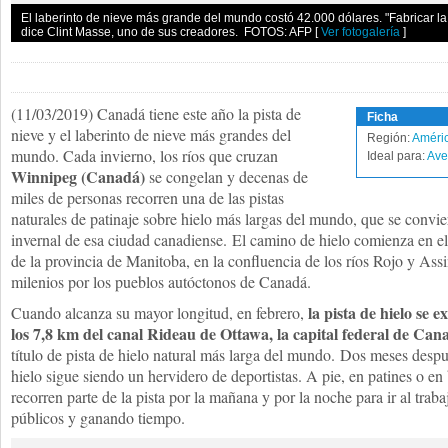
El laberinto de nieve más grande del mundo costó 42.000 dólares. "Fabricar l
dice Clint Masse, uno de sus creadores. FOTOS: AFP
[
Ver fotogalería
]
(11/03/2019) Canadá tiene este año la pista de
Ficha
nieve y el laberinto de nieve más grandes del
Región:
Améric
mundo. Cada invierno, los ríos que cruzan
Ideal para:
Ave
Winnipeg (Canadá)
se congelan y decenas de
miles de personas recorren una de las pistas
naturales de patinaje sobre hielo más largas del mundo, que se conviert
invernal de esa ciudad canadiense. El camino de hielo comienza en el
de la provincia de Manitoba, en la confluencia de los ríos Rojo y Assi
milenios por los pueblos autóctonos de Canadá.
la pista de hielo se
Cuando alcanza su mayor longitud, en febrero,
los 7,8 km del canal Rideau de Ottawa, la capital federal de Can
título de pista de hielo natural más larga del mundo. Dos meses despu
hielo sigue siendo un hervidero de deportistas. A pie, en patines o en
recorren parte de la pista por la mañana y por la noche para ir al traba
públicos y ganando tiempo.