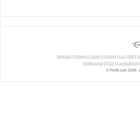
Noticias
|
Fortuna
|
Caras
|
Hombre
|
Luz
|
Mía
|
S
Institucional
|
RSS
|
Contáctenos
© Perfil.com 2006- 