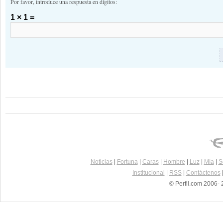
Por favor, introduce una respuesta en dígitos:
1 × 1 =
Noticias
|
Fortuna
|
Caras
|
Hombre
|
Luz
|
Mía
|
S
Institucional
|
RSS
|
Contáctenos
© Perfil.com 2006- 