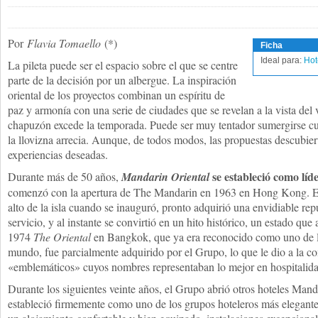
Por
Flavia Tomaello
(*)
Ficha
Ideal para:
Hot
La pileta puede ser el espacio sobre el que se centre
parte de la decisión por un albergue. La inspiración
oriental de los proyectos combinan un espíritu de
paz y armonía con una serie de ciudades que se revelan a la vista del 
chapuzón excede la temporada. Puede ser muy tentador sumergirse cu
la llovizna arrecia. Aunque, de todos modos, las propuestas descubie
experiencias deseadas.
se estableció como líde
Durante más de 50 años,
Mandarin Oriental
comenzó con la apertura de The Mandarin en 1963 en Hong Kong. El h
alto de la isla cuando se inauguró, pronto adquirió una envidiable rep
servicio, y al instante se convirtió en un hito histórico, un estado qu
1974
The Oriental
en Bangkok, que ya era reconocido como uno de lo
mundo, fue parcialmente adquirido por el Grupo, lo que le dio a la c
«emblemáticos» cuyos nombres representaban lo mejor en hospitalida
Durante los siguientes veinte años, el Grupo abrió otros hoteles Mand
estableció firmemente como uno de los grupos hoteleros más elegante