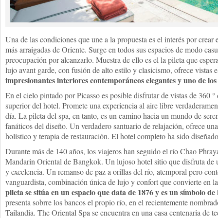
Una de las condiciones que une a la propuesta es el interés por crear 
más arraigadas de Oriente. Surge en todos sus espacios de modo casua
preocupación por alcanzarlo. Muestra de ello es el la pileta que espe
lujo avant garde, con fusión de alto estilo y clasicismo, ofrece vistas 
impresionantes interiores contemporáneos elegantes y uno de lo
En el cielo pintado por Picasso es posible disfrutar de vistas de 360 ° 
superior del hotel. Promete una experiencia al aire libre verdaderamen
día. La pileta del spa, en tanto, es un camino hacia un mundo de sere
fanáticos del diseño. Un verdadero santuario de relajación, ofrece un
holístico y terapia de restauración. El hotel completo ha sido diseñad
Durante más de 140 años, los viajeros han seguido el río Chao Phraya
Mandarin Oriental de Bangkok. Un lujoso hotel sitio que disfruta de u
y excelencia. Un remanso de paz a orillas del río, atemporal pero con
vanguardista, combinación única de lujo y confort que convierte en l
pileta se sitúa en un espacio que data de 1876 y es un símbolo de 
presenta sobrre los bancos el propio río, en el recientemente nombra
Tailandia. The Oriental Spa se encuentra en una casa centenaria de te