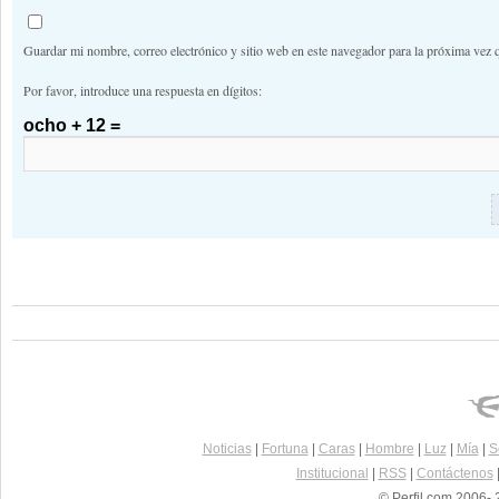
Guardar mi nombre, correo electrónico y sitio web en este navegador para la próxima vez 
Por favor, introduce una respuesta en dígitos:
ocho + 12 =
Noticias
|
Fortuna
|
Caras
|
Hombre
|
Luz
|
Mía
|
S
Institucional
|
RSS
|
Contáctenos
© Perfil.com 2006- 