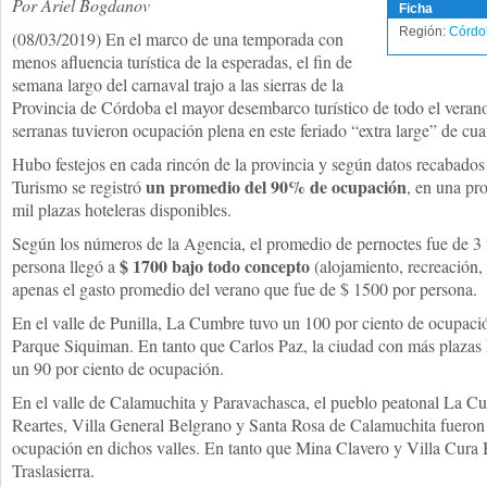
Por Ariel Bogdanov
Ficha
Región:
Córdo
(08/03/2019) En el marco de una temporada con
menos afluencia turística de la esperadas, el fin de
semana largo del carnaval trajo a las sierras de la
Provincia de Córdoba el mayor desembarco turístico de todo el verano
serranas tuvieron ocupación plena en este feriado “extra large” de cuat
Hubo festejos en cada rincón de la provincia y según datos recabado
un promedio del 90% de ocupación
Turismo se registró
, en una pr
mil plazas hoteleras disponibles.
Según los números de la Agencia, el promedio de pernoctes fue de 3 n
$ 1700 bajo todo concepto
persona llegó a
(alojamiento, recreación,
apenas el gasto promedio del verano que fue de $ 1500 por persona.
En el valle de Punilla, La Cumbre tuvo un 100 por ciento de ocupació
Parque Siquiman. En tanto que Carlos Paz, la ciudad con más plazas h
un 90 por ciento de ocupación.
En el valle de Calamuchita y Paravachasca, el pueblo peatonal La Cu
Reartes, Villa General Belgrano y Santa Rosa de Calamuchita fueron 
ocupación en dichos valles. En tanto que Mina Clavero y Villa Cura
Traslasierra.